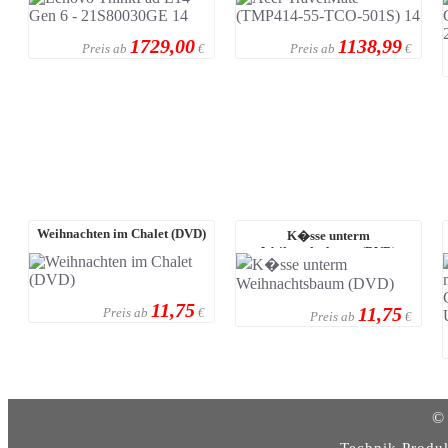
AMD Ryzen™ 7 P ...
Intel Ultra 5-22 ...
1729,00
1138,99
Preis ab
Preis ab
€
€
Weihnachten im Chalet (DVD)
K�sse unterm
Weihnachtsbaum (DVD)
11,75
11,75
Preis ab
€
Preis ab
€
© 