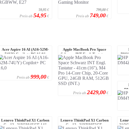
59,95
€
799,00
€
54,95
749,00
Preis ab
Preis ab
€
€
Acer Aspire 16 AI (A16-52M-
Apple MacBook Pro Space
74UY) Copilot+ PC 16,0"
Schwarz INT Engl. Tastatur -
DM4
WUXGA, IPS, I ...
41cm (16'') ...
Nit
999,00
Preis ab
€
DM
2429,00
Preis ab
€
Touch 
Lenovo ThinkPad X1 Carbon
Lenovo ThinkPad X1 Carbon
Leno
Gen13 - 21NS004UGE 14"
Gen13 - 21NX00F3GE-
21QC