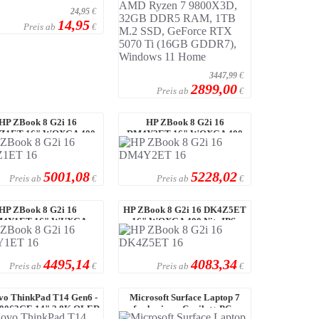
24,95
€
14,95
Preis ab
€
3447,99
€
2899,00
Preis ab
€
HP ZBook 8 G2i 16
HP ZBook 8 G2i 16
Z1ET 16" WQXGA 400
DM4Y2ET 16" WQXGA 400
s IPS, Intel Core Ult ...
Nits IPS, Intel Core Ult ...
5001,08
5228,02
Preis ab
Preis ab
€
€
HP ZBook 8 G2i 16
HP ZBook 8 G2i 16 DK4Z5ET
4Y1ET 16" WUXGA
16" WQXGA 400 Nits IPS,
400 Nits IPS, Intel Co ...
Intel Core Ult ...
4495,14
4083,34
Preis ab
Preis ab
€
€
vo ThinkPad T14 Gen6 -
Microsoft Surface Laptop 7
0063GE 14" 2.8K OLED
for business Copilot+ PC -