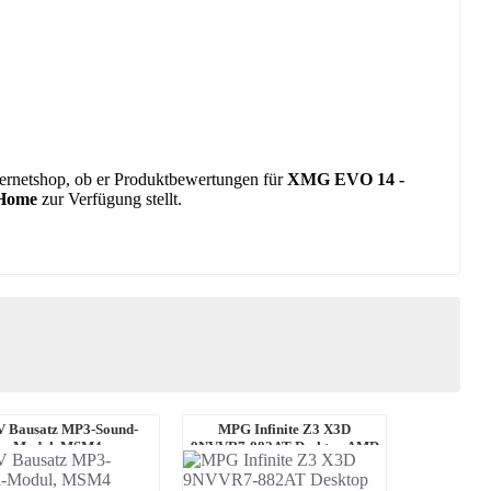
nternetshop, ob er Produktbewertungen für
XMG EVO 14 -
 Home
zur Verfügung stellt.
 Bausatz MP3-Sound-
MPG Infinite Z3 X3D
Modul, MSM4
9NVVR7-882AT Desktop AMD
Ryzen 7 9800X3D, 32 ...