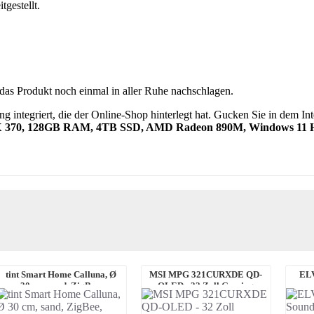
tgestellt.
das Produkt noch einmal in aller Ruhe nachschlagen.
g integriert, die der Online-Shop hinterlegt hat. Gucken Sie in dem I
HX 370, 128GB RAM, 4TB SSD, AMD Radeon 890M, Windows 11
tint Smart Home Calluna, Ø
MSI MPG 321CURXDE QD-
ELV
30 cm, sand, ZigBee,
OLED - 32 Zoll Gaming
RGBWW, E27
Monitor