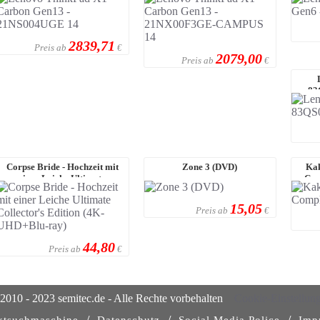
2.8k OLED, Inte ...
CAMPUS 14" WUXGA IP ...
2839,71
Preis ab
€
2079,00
Preis ab
€
83
OLED,
Corpse Bride - Hochzeit mit
Zone 3 (DVD)
Kak
einer Leiche Ultimate
Com
Collector's ...
15,05
Preis ab
€
44,80
Preis ab
€
2010 - 2023 semitec.de - Alle Rechte vorbehalten
Cookie-Einstellun