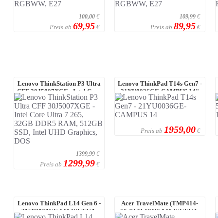
100,00
€
109,99
€
69,95
89,95
Preis ab
Preis ab
€
€
Lenovo ThinkStation P3 Ultra
Lenovo ThinkPad T14s Gen7 -
CFF 30J5007XGE - Intel Core
21YU0036GE-CAMPUS 14"
Ultra 7 ...
WUXGA Touch, I ...
1959,00
Preis ab
€
1399,99
€
1299,99
Preis ab
€
Lenovo ThinkPad L14 Gen 6 -
Acer TravelMate (TMP414-
21S80030GE 14" WUXGA,
55-TCO-501S) 14" WUXGA,