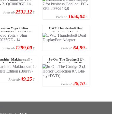
Touch, Intel ...
EP2-20934 ...
2532,12
Preis ab
€
1650,04
Preis ab
€
Lenovo Yoga 7 Slim
OWC Thunderbolt Dual
QS0035GE - 14" 2.8K
DisplayPort Adapter
 AMD Ryzen™ AI 7 4 ...
1299,00
64,99
Preis ab
Preis ab
€
€
ushite! Makina-san!! -
Ju-On: The Grudge 2 (J-
plete Edition (Bluray)
Horror Collection #7, Blu-
ray+DVD)
49,25
Preis ab
€
28,10
Preis ab
€
gen