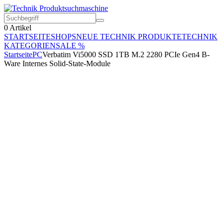
0
Artikel
STARTSEITE
SHOPS
NEUE TECHNIK PRODUKTE
TECHNIK
KATEGORIEN
SALE %
Startseite
PC
Verbatim Vi5000 SSD 1TB M.2 2280 PCIe Gen4 B-
Ware Internes Solid-State-Module