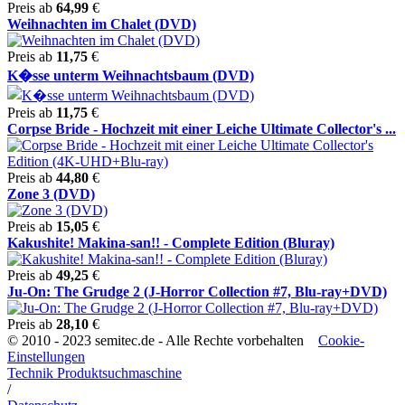
Preis ab
64,99
€
Weihnachten im Chalet (DVD)
Preis ab
11,75
€
K�sse unterm Weihnachtsbaum (DVD)
Preis ab
11,75
€
Corpse Bride - Hochzeit mit einer Leiche Ultimate Collector's ...
Preis ab
44,80
€
Zone 3 (DVD)
Preis ab
15,05
€
Kakushite! Makina-san!! - Complete Edition (Bluray)
Preis ab
49,25
€
Ju-On: The Grudge 2 (J-Horror Collection #7, Blu-ray+DVD)
Preis ab
28,10
€
© 2010 - 2023 semitec.de - Alle Rechte vorbehalten
Cookie-
Einstellungen
Technik Produktsuchmaschine
/