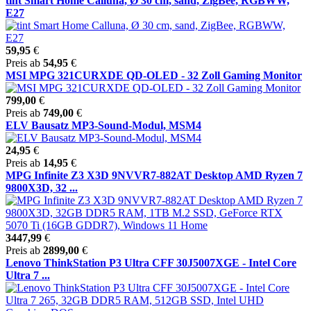
tint Smart Home Calluna, Ø 30 cm, sand, ZigBee, RGBWW,
E27
59,95
€
Preis ab
54,95
€
MSI MPG 321CURXDE QD-OLED - 32 Zoll Gaming Monitor
799,00
€
Preis ab
749,00
€
ELV Bausatz MP3-Sound-Modul, MSM4
24,95
€
Preis ab
14,95
€
MPG Infinite Z3 X3D 9NVVR7-882AT Desktop AMD Ryzen 7
9800X3D, 32 ...
3447,99
€
Preis ab
2899,00
€
Lenovo ThinkStation P3 Ultra CFF 30J5007XGE - Intel Core
Ultra 7 ...