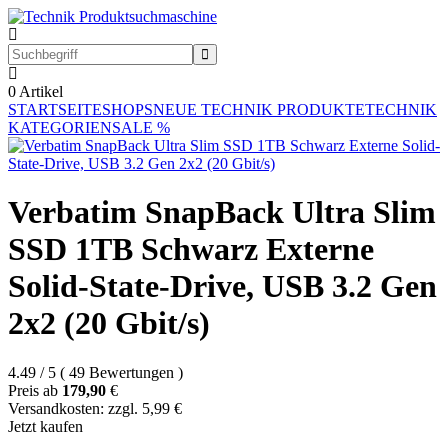
0
Artikel
STARTSEITE
SHOPS
NEUE TECHNIK PRODUKTE
TECHNIK
KATEGORIEN
SALE %
Verbatim SnapBack Ultra Slim
SSD 1TB Schwarz Externe
Solid-State-Drive, USB 3.2 Gen
2x2 (20 Gbit/s)
4.49
/
5
(
49
Bewertungen
)
Preis ab
179,90
€
Versandkosten: zzgl. 5,99 €
Jetzt kaufen