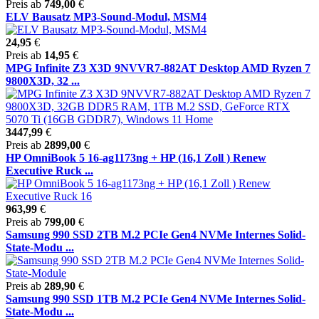
Preis ab
749,00
€
ELV Bausatz MP3-Sound-Modul, MSM4
24,95
€
Preis ab
14,95
€
MPG Infinite Z3 X3D 9NVVR7-882AT Desktop AMD Ryzen 7
9800X3D, 32 ...
3447,99
€
Preis ab
2899,00
€
HP OmniBook 5 16-ag1173ng + HP (16,1 Zoll ) Renew
Executive Ruck ...
963,99
€
Preis ab
799,00
€
Samsung 990 SSD 2TB M.2 PCIe Gen4 NVMe Internes Solid-
State-Modu ...
Preis ab
289,90
€
Samsung 990 SSD 1TB M.2 PCIe Gen4 NVMe Internes Solid-
State-Modu ...