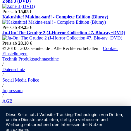
Zone 3 (DVD)
Preis ab
15,05
€
Kakushite! Makina-san!! - Complete Edition (Bluray)
Preis ab
49,25
€
Ju-On: The Grudge 2 (J-Horror Collection #7, Blu-ray+DVD)
Preis ab
28,10
€
© 2010 - 2023 semitec.de - Alle Rechte vorbehalten
Cookie-
Einstellungen
Technik Produktsuchmaschine
/
Datenschutz
/
Social Media Police
/
Impressum
/
AGB
Diese Seite nutzt Website-Tracking-Technologien von Dritten,
um ihre Dienste anzubieten, stetig zu verbessern und
Werbung entsprechend den Interessen der Nutzer
anzuzeigen.