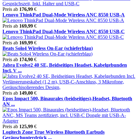
Preis ab
176,99
€
Lenovo ThinkPad Dual-Mode Wireless ANC 8550 USB-A
Preis ab
169,99
€
Lenovo ThinkPad Dual-Mode Wireless ANC 8550 USB-C
Preis ab
169,99
€
Beats Solo4 Wireless On-Ear (schieferblau)
Preis ab
174,90
€
Jabra Evolve2 40 SE, Beidseitiges Headset, Kabelgebunden
Incl. V ...
Preis ab
149,00
€
Epos Impact 500, Binaurales (beidseitiges)-Headset, Bluetooth
AN ...
Preis ab
125,99
€
Logitech Zone True Wireless Bluetooth Earbuds
Geräuschunterdrück ...