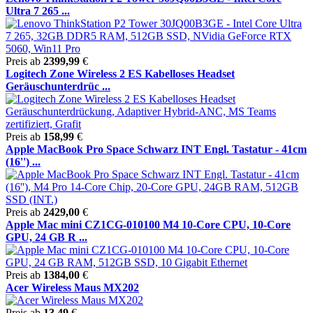
Ultra 7 265 ...
Preis ab
2399,99
€
Logitech Zone Wireless 2 ES Kabelloses Headset
Geräuschunterdrüc ...
Preis ab
158,99
€
Apple MacBook Pro Space Schwarz INT Engl. Tastatur - 41cm
(16'') ...
Preis ab
2429,00
€
Apple Mac mini CZ1CG-010100 M4 10-Core CPU, 10-Core
GPU, 24 GB R ...
Preis ab
1384,00
€
Acer Wireless Maus MX202
Preis ab
13,49
€