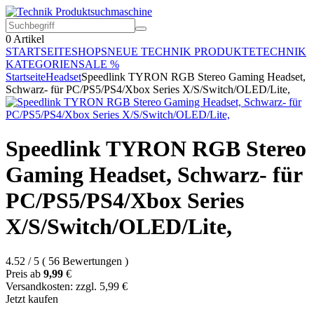
0
Artikel
STARTSEITE
SHOPS
NEUE TECHNIK PRODUKTE
TECHNIK
KATEGORIEN
SALE %
Startseite
Headset
Speedlink TYRON RGB Stereo Gaming Headset,
Schwarz- für PC/PS5/PS4/Xbox Series X/S/Switch/OLED/Lite,
Speedlink TYRON RGB Stereo
Gaming Headset, Schwarz- für
PC/PS5/PS4/Xbox Series
X/S/Switch/OLED/Lite,
4.52
/
5
(
56
Bewertungen
)
Preis ab
9,99
€
Versandkosten: zzgl. 5,99 €
Jetzt kaufen