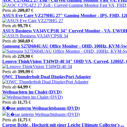
AOC C27G4Z2 27 Zoll - Curved Gaming Monitor Fast VA, FHD, 
Preis ab
209,07
€
ASUS Eye Care VZ279HG 27" Gaming Monitor - IPS, FHD, 12
Preis ab
99,79
€
ASUS Business VA34VCPSR 34" Curved Monitor - VA, UWQH
Preis ab
360,69
€
Samsung S27D604UAU Office Monitor - QHD, 100Hz, KVM-Sw
Preis ab
229,90
€
Lenovo ThinkVision T34WD-40 34" QHD VA, Curved, 120HZ, 6
Preis ab
399,99
€
OWC Thunderbolt Dual DisplayPort Adapter
Preis ab
64,99
€
Weihnachten im Chalet (DVD)
Preis ab
11,75
€
K�sse unterm Weihnachtsbaum (DVD)
Preis ab
11,75
€
Corpse Bride - Hochzeit mit einer Leiche Ultimate Collector's ...