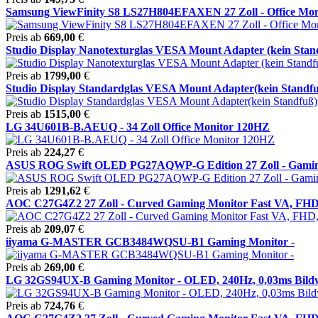
Samsung ViewFinity S8 LS27H804EFAXEN 27 Zoll - Office Mon
Preis ab
669,00
€
Studio Display Nanotexturglas VESA Mount Adapter (kein Standf
Preis ab
1799,00
€
Studio Display Standardglas VESA Mount Adapter(kein Standf
Preis ab
1515,00
€
LG 34U601B-B.AEUQ - 34 Zoll Office Monitor 120HZ
Preis ab
224,27
€
ASUS ROG Swift OLED PG27AQWP-G Edition 27 Zoll - Gamin
Preis ab
1291,62
€
AOC C27G4Z2 27 Zoll - Curved Gaming Monitor Fast VA, FHD, 
Preis ab
209,07
€
iiyama G-MASTER GCB3484WQSU-B1 Gaming Monitor -
Preis ab
269,00
€
LG 32GS94UX-B Gaming Monitor - OLED, 240Hz, 0,03ms Bildwi
Preis ab
724,76
€