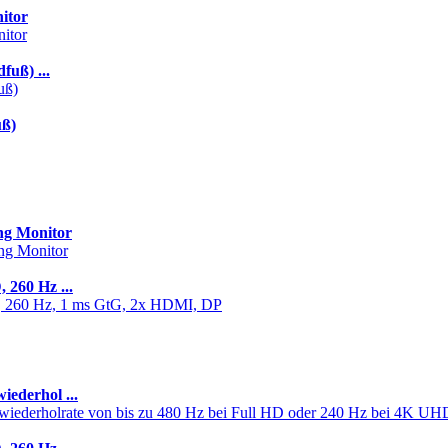
itor
uß) ...
uß)
g Monitor
260 Hz ...
ederhol ...