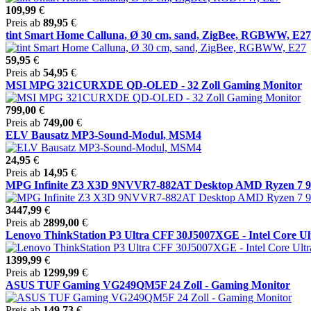
109,99
€
Preis ab
89,95
€
tint Smart Home Calluna, Ø 30 cm, sand, ZigBee, RGBWW, E27
59,95
€
Preis ab
54,95
€
MSI MPG 321CURXDE QD-OLED - 32 Zoll Gaming Monitor
799,00
€
Preis ab
749,00
€
ELV Bausatz MP3-Sound-Modul, MSM4
24,95
€
Preis ab
14,95
€
MPG Infinite Z3 X3D 9NVVR7-882AT Desktop AMD Ryzen 7 98
3447,99
€
Preis ab
2899,00
€
Lenovo ThinkStation P3 Ultra CFF 30J5007XGE - Intel Core Ultr
1399,99
€
Preis ab
1299,99
€
ASUS TUF Gaming VG249QM5F 24 Zoll - Gaming Monitor
Preis ab
149,73
€