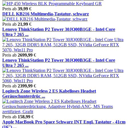
Preis ab
39,99
€
DELL KB216 Multimedia-Tastatur, schwarz
Preis ab
21,99
€
Lenovo ThinkStation P2 Tower 30JQ00B1GE - Intel Core
Ultra 7 265 ...
Preis ab
2699,99
€
Lenovo ThinkStation P2 Tower 30JQ00B3GE - Intel Core
Ultra 7 265 ...
Preis ab
2399,99
€
Logitech Zone Wireless 2 ES Kabelloses Headset
Geräuschunterdrüc ...
Preis ab
158,99
€
Apple MacBook Pro Space Schwarz INT Engl. Tastatur - 41cm
(16'') ...