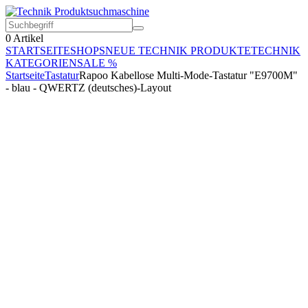
0
Artikel
STARTSEITE
SHOPS
NEUE TECHNIK PRODUKTE
TECHNIK
KATEGORIEN
SALE %
Startseite
Tastatur
Rapoo Kabellose Multi-Mode-Tastatur "E9700M"
- blau - QWERTZ (deutsches)-Layout