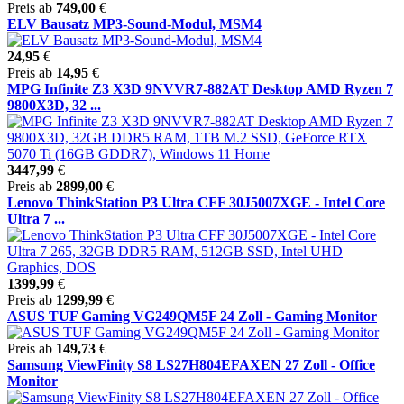
Preis ab
749,00
€
ELV Bausatz MP3-Sound-Modul, MSM4
24,95
€
Preis ab
14,95
€
MPG Infinite Z3 X3D 9NVVR7-882AT Desktop AMD Ryzen 7
9800X3D, 32 ...
3447,99
€
Preis ab
2899,00
€
Lenovo ThinkStation P3 Ultra CFF 30J5007XGE - Intel Core
Ultra 7 ...
1399,99
€
Preis ab
1299,99
€
ASUS TUF Gaming VG249QM5F 24 Zoll - Gaming Monitor
Preis ab
149,73
€
Samsung ViewFinity S8 LS27H804EFAXEN 27 Zoll - Office
Monitor