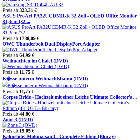
Preis ab
323,31
€
ASUS ProArt PA32UCDMR-K 32 Zoll - OLED Office Monitor
81,3cm (32 ...
Preis ab
1788,09
€
OWC Thunderbolt Dual DisplayPort Adapter
Preis ab
64,99
€
Weihnachten im Chalet (DVD)
Preis ab
11,75
€
K�sse unterm Weihnachtsbaum (DVD)
Preis ab
11,75
€
Corpse Bride - Hochzeit mit einer Leiche Ultimate Collector's ...
Preis ab
44,80
€
Zone 3 (DVD)
Preis ab
15,05
€
Kakushite! Makina-san!! - Complete Edition (Bluray)