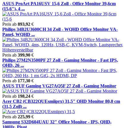
ASUS ProArt PA16USV 15,6 Zoll - Office Monitor 39,6cm
(15,6"), 4 ...
Preis ab
893,92
€
Philips 34B2U3600CH 34 Zoll - WQHD Office Monitor VA-
Panel, WQHD ...
Preis ab
399,90
€
Philips 27M2N3500PF 27 Zoll - Gaming Monitor - Fast IPS,
QHD, 26 ...
Preis ab
177,30
€
ASUS TUF Gaming VG27AQ5F 27 Zoll - Gaming Monitor
Preis ab
198,24
€
Acer CB2 (CB322QUEsmiiprx) 31,5" QHD Monitor 80,0 cm
(31,5 Zoll) ...
Preis ab
225,99
€
Samsung S32D604UAU 32" Office Monitor - IPS, QHD,
100Hz, Pivot