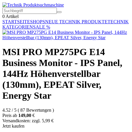
0
Artikel
STARTSEITE
SHOPS
NEUE TECHNIK PRODUKTE
TECHNIK
KATEGORIEN
SALE %
MSI PRO MP275PG E14
Business Monitor - IPS Panel,
144Hz Höhenverstellbar
(130mm), EPEAT Silver,
Energy Star
4.52
/
5
(
87
Bewertungen
)
Preis ab
149,00
€
Versandkosten: zzgl. 5,99 €
Jetzt kaufen