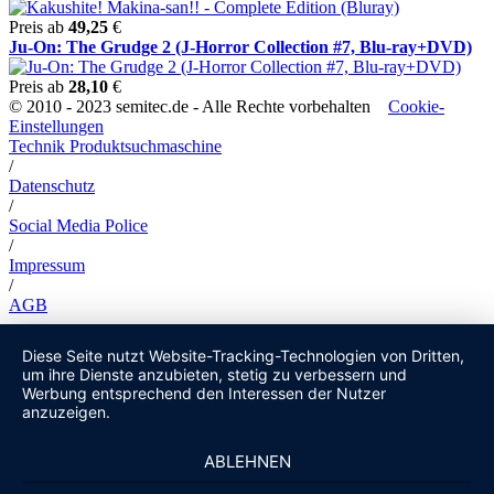
Preis ab
49,25
€
Ju-On: The Grudge 2 (J-Horror Collection #7, Blu-ray+DVD)
Preis ab
28,10
€
© 2010 - 2023 semitec.de - Alle Rechte vorbehalten
Cookie-
Einstellungen
Technik Produktsuchmaschine
/
Datenschutz
/
Social Media Police
/
Impressum
/
AGB
Diese Seite nutzt Website-Tracking-Technologien von Dritten,
um ihre Dienste anzubieten, stetig zu verbessern und
Werbung entsprechend den Interessen der Nutzer
anzuzeigen.
ABLEHNEN