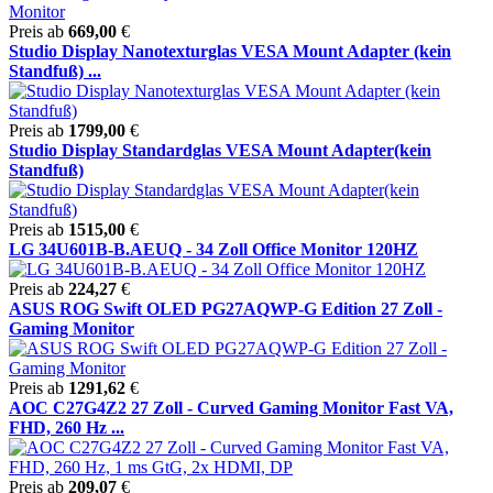
Preis ab
669,00
€
Studio Display Nanotexturglas VESA Mount Adapter (kein
Standfuß) ...
Preis ab
1799,00
€
Studio Display Standardglas VESA Mount Adapter(kein
Standfuß)
Preis ab
1515,00
€
LG 34U601B-B.AEUQ - 34 Zoll Office Monitor 120HZ
Preis ab
224,27
€
ASUS ROG Swift OLED PG27AQWP-G Edition 27 Zoll -
Gaming Monitor
Preis ab
1291,62
€
AOC C27G4Z2 27 Zoll - Curved Gaming Monitor Fast VA,
FHD, 260 Hz ...
Preis ab
209,07
€