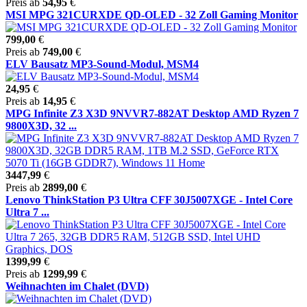
Preis ab
54,95
€
MSI MPG 321CURXDE QD-OLED - 32 Zoll Gaming Monitor
799,00
€
Preis ab
749,00
€
ELV Bausatz MP3-Sound-Modul, MSM4
24,95
€
Preis ab
14,95
€
MPG Infinite Z3 X3D 9NVVR7-882AT Desktop AMD Ryzen 7
9800X3D, 32 ...
3447,99
€
Preis ab
2899,00
€
Lenovo ThinkStation P3 Ultra CFF 30J5007XGE - Intel Core
Ultra 7 ...
1399,99
€
Preis ab
1299,99
€
Weihnachten im Chalet (DVD)