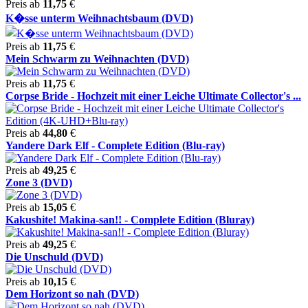
Preis ab
11,75
€
K�sse unterm Weihnachtsbaum (DVD)
Preis ab
11,75
€
Mein Schwarm zu Weihnachten (DVD)
Preis ab
11,75
€
Corpse Bride - Hochzeit mit einer Leiche Ultimate Collector's ...
Preis ab
44,80
€
Yandere Dark Elf - Complete Edition (Blu-ray)
Preis ab
49,25
€
Zone 3 (DVD)
Preis ab
15,05
€
Kakushite! Makina-san!! - Complete Edition (Bluray)
Preis ab
49,25
€
Die Unschuld (DVD)
Preis ab
10,15
€
Dem Horizont so nah (DVD)