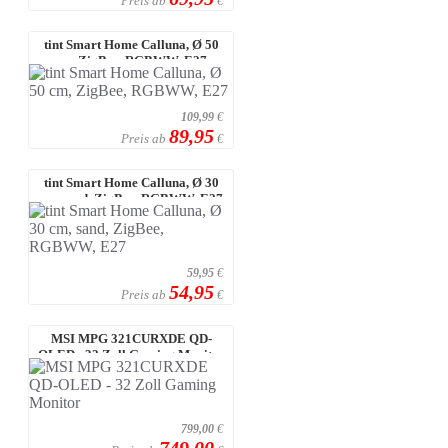
Preis ab
€
tint Smart Home Calluna, Ø 50
cm, ZigBee, RGBWW, E27
109,99
€
89,95
Preis ab
€
tint Smart Home Calluna, Ø 30
cm, sand, ZigBee, RGBWW, E27
59,95
€
54,95
Preis ab
€
MSI MPG 321CURXDE QD-
OLED - 32 Zoll Gaming Monitor
799,00
€
749,00