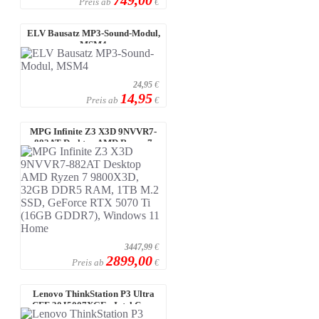
Preis ab
€
ELV Bausatz MP3-Sound-Modul,
MSM4
24,95
€
14,95
Preis ab
€
MPG Infinite Z3 X3D 9NVVR7-
882AT Desktop AMD Ryzen 7
9800X3D, 32 ...
3447,99
€
2899,00
Preis ab
€
Lenovo ThinkStation P3 Ultra
CFF 30J5007XGE - Intel Core
Ultra 7 ...