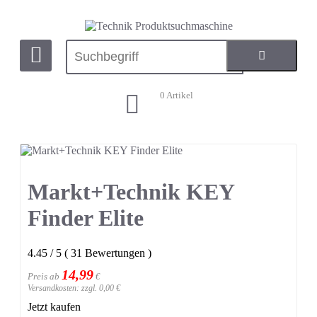
0
Artikel
Markt+Technik KEY
Finder Elite
4.45
/
5
(
31
Bewertungen
)
14,99
Preis ab
€
Versandkosten: zzgl. 0,00 €
Jetzt kaufen