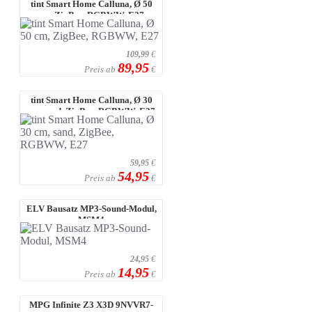
tint Smart Home Calluna, Ø 50
cm, ZigBee, RGBWW, E27
109,99
€
89,95
Preis ab
€
tint Smart Home Calluna, Ø 30
cm, sand, ZigBee, RGBWW, E27
59,95
€
54,95
Preis ab
€
ELV Bausatz MP3-Sound-Modul,
MSM4
24,95
€
14,95
Preis ab
€
MPG Infinite Z3 X3D 9NVVR7-