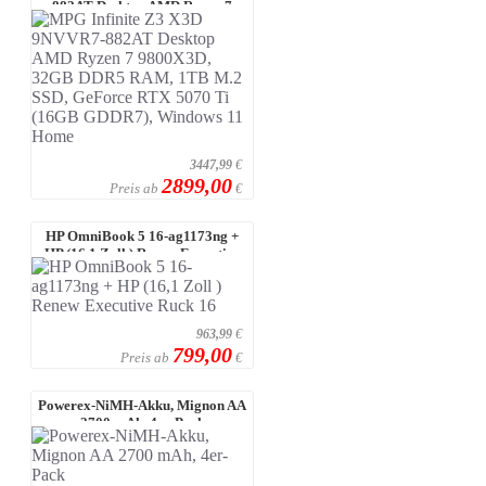
882AT Desktop AMD Ryzen 7
9800X3D, 32 ...
3447,99
€
2899,00
Preis ab
€
HP OmniBook 5 16-ag1173ng +
HP (16,1 Zoll ) Renew Executive
Ruck ...
963,99
€
799,00
Preis ab
€
Powerex-NiMH-Akku, Mignon AA
2700 mAh, 4er-Pack