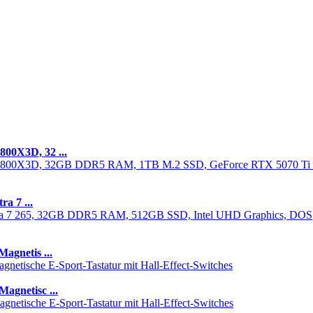
00X3D, 32 ...
a 7 ...
gnetis ...
gnetisc ...