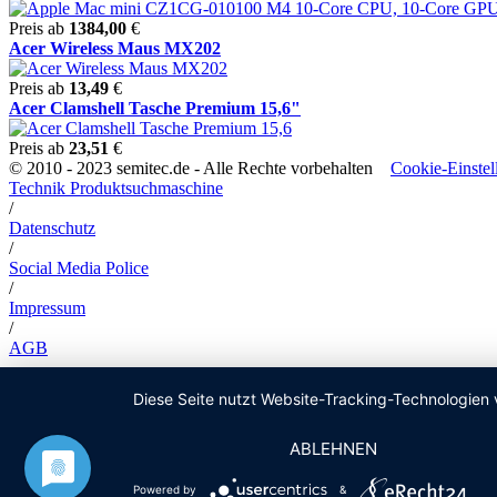
Preis ab
1384,00
€
Acer Wireless Maus MX202
Preis ab
13,49
€
Acer Clamshell Tasche Premium 15,6"
Preis ab
23,51
€
© 2010 - 2023 semitec.de - Alle Rechte vorbehalten
Cookie-Einstel
Technik Produktsuchmaschine
/
Datenschutz
/
Social Media Police
/
Impressum
/
AGB
Diese Seite nutzt Website-Tracking-Technologien 
ABLEHNEN
Powered by
&