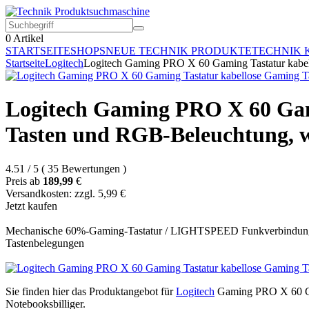
0
Artikel
STARTSEITE
SHOPS
NEUE TECHNIK PRODUKTE
TECHNIK 
Startseite
Logitech
Logitech Gaming PRO X 60 Gaming Tastatur kabel
Logitech Gaming PRO X 60 Gam
Tasten und RGB-Beleuchtung, 
4.51
/
5
(
35
Bewertungen
)
Preis ab
189,99
€
Versandkosten: zzgl. 5,99 €
Jetzt kaufen
Mechanische 60%-Gaming-Tastatur / LIGHTSPEED Funkverbindung 
Tastenbelegungen
Sie finden hier das Produktangebot für
Logitech
Gaming PRO X 60 
Notebooksbilliger.