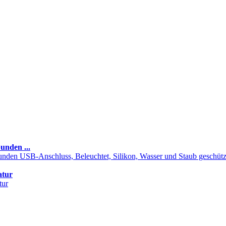
unden ...
atur