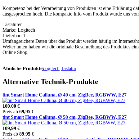
Kompetenz bei der Verarbeitung von Produkten ist eine Erklärung daf
ausgesprochen hoch. Die kompakte Info vom Produkt wurde uns vom 
Tastaturen
Marke: Logitech
Lieferbar: 1
Umfangreichere Daten über das Produkt werden häufig im Internetshop
Weiter unten haben wir die originale Beschreibung des Produktes einge
Online Shop.
Ähnliche Produkte:
Logitech
Tastatur
Alternative Technik-Produkte
tint Smart Home Calluna, Ø 40 cm, ZigBee, RGBWW, E27
100,00
€
Preis ab
69,95
€
tint Smart Home Calluna, Ø 50 cm, ZigBee, RGBWW, E27
109,99
€
Preis ab
89,95
€