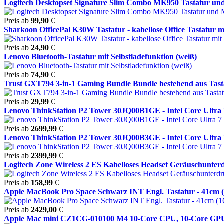
Logitech Desktopset Signature Slim Combo MK950 Tastatur und
Preis ab
99,90
€
Sharkoon OfficePal K30W Tastatur - kabellose Office Tastatur mit
Preis ab
24,90
€
Lenovo Bluetooth-Tastatur mit Selbstladefunktion (weiß)
Preis ab
74,90
€
Trust GXT794 3-in-1 Gaming Bundle Bundle bestehend aus Tastat
Preis ab
29,99
€
Lenovo ThinkStation P2 Tower 30JQ00B1GE - Intel Core Ultra 7
Preis ab
2699,99
€
Lenovo ThinkStation P2 Tower 30JQ00B3GE - Intel Core Ultra 7
Preis ab
2399,99
€
Logitech Zone Wireless 2 ES Kabelloses Headset Geräuschunterdr
Preis ab
158,99
€
Apple MacBook Pro Space Schwarz INT Engl. Tastatur - 41cm (16
Preis ab
2429,00
€
Apple Mac mini CZ1CG-010100 M4 10-Core CPU, 10-Core GPU,