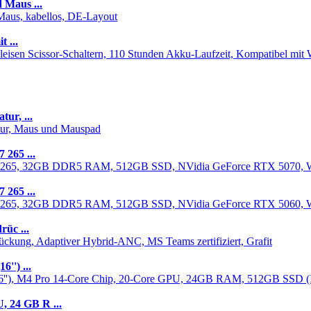
 Maus ...
 ...
ur, ...
 265 ...
 265 ...
üc ...
'') ...
 24 GB R ...