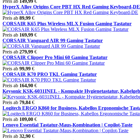
Preis ab
149,99
€
HyperX Alloy Origins Core PBT HX Red Gaming Keyboard-DE
Preis ab
89,99
€
CORSAIR K65 Plus Wireless MLX Fusion Gaming Tastatur
Preis ab
169,99
€
CORSAIR Vanguard AIR 99 Gaming Tastatur
Preis ab
279,99
€
CORSAIR Clipper Pro Mini 60 Gaming Tastatur
Preis ab
99,99
€
CORSAIR K70 PRO TKL Gaming Tastatur
Preis ab
164,90
€
Keysonic KSK-6031INEL - Kompakte Hygienetastatur, Kabelgeb
Preis ab
79,84
€
Logitech ERGO K860 for Business, Kabellos Ergonomische Tast
Preis ab
109,00
€
Lenovo Essential Tastatur-Maus-Kombination | Copilot-Taste
Preis ab
32,90
€