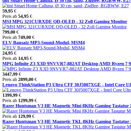
tint Smart Home Calluna, Ø 30 cm, sand, ZigBee, RGBWW, E27
59,95
€
Preis ab
54,95
€
MSI MPG 321CURXDE QD-OLED - 32 Zoll Gaming Monitor
799,00
€
Preis ab
749,00
€
ELV Bausatz MP3-Sound-Modul, MSM4
24,95
€
Preis ab
14,95
€
MPG Infinite Z3 X3D 9NVVR7-882AT Desktop AMD Ryzen 7 98
3447,99
€
Preis ab
2899,00
€
Lenovo ThinkStation P3 Ultra CFF 30J5007XGE - Intel Core Ultr
1399,99
€
Preis ab
1299,99
€
Razer Huntsman V3 HE Magnetic Mini 8KHz Gaming Tastatur Ma
Preis ab
129,99
€
Razer Huntsman V3 HE Magnetic TKL 8KHz Gaming Tastatur Ma