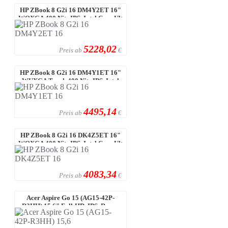
HP ZBook 8 G2i 16 DM4Y2ET 16"
WQXGA 400 Nits IPS, Intel Core Ult
...
5228,02
Preis ab
€
HP ZBook 8 G2i 16 DM4Y1ET 16"
WUXGA Touch 400 Nits IPS, Intel
Co ...
4495,14
Preis ab
€
HP ZBook 8 G2i 16 DK4Z5ET 16"
WQXGA 400 Nits IPS, Intel Core Ult
...
4083,34
Preis ab
€
Acer Aspire Go 15 (AG15-42P-
R3HH) 15,6" Full-HD, IPS, Ryzen
R7-5 ...