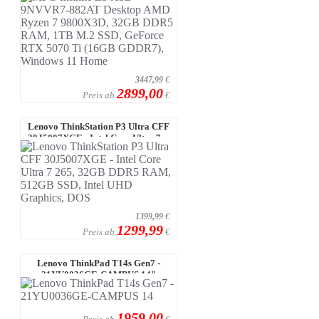
3447,99
€
2899,00
Preis ab
€
Lenovo ThinkStation P3 Ultra CFF
30J5007XGE - Intel Core Ultra 7 ...
1399,99
€
1299,99
Preis ab
€
Lenovo ThinkPad T14s Gen7 -
21YU0036GE-CAMPUS 14"
WUXGA Touch, I ...
1959,00