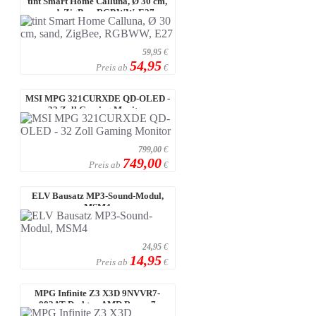
tint Smart Home Calluna, Ø 30 cm,
sand, ZigBee, RGBWW, E27
59,95
€
54,95
Preis ab
€
MSI MPG 321CURXDE QD-OLED -
32 Zoll Gaming Monitor
799,00
€
749,00
Preis ab
€
ELV Bausatz MP3-Sound-Modul,
MSM4
24,95
€
14,95
Preis ab
€
MPG Infinite Z3 X3D 9NVVR7-
882AT Desktop AMD Ryzen 7
9800X3D, 32 ...