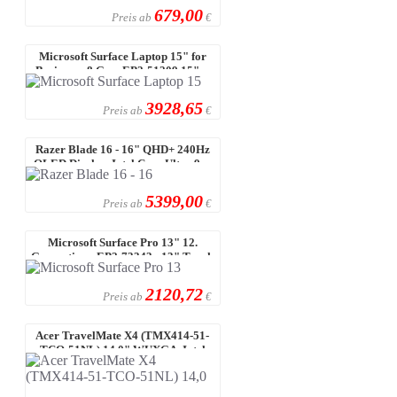
679,00
Preis ab
€
Microsoft Surface Laptop 15" for
Business - 8 Gen- EP2-51209 15" ...
3928,65
Preis ab
€
Razer Blade 16 - 16" QHD+ 240Hz
OLED Display, Intel Core Ultra 9 ...
5399,00
Preis ab
€
Microsoft Surface Pro 13" 12.
Generation - EP2-73343 - 13" Touch
...
2120,72
Preis ab
€
Acer TravelMate X4 (TMX414-51-
TCO-51NL) 14,0" WUXGA, Intel
Ultra ...