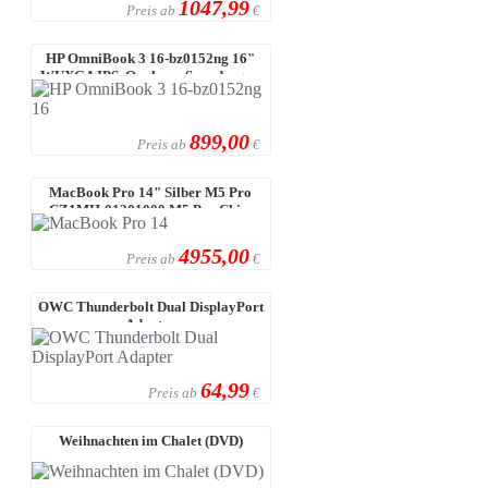
1047,99
Preis ab
€
HP OmniBook 3 16-bz0152ng 16"
WUXGA IPS, Qualcom Snapdragon
X1-2 ...
899,00
Preis ab
€
MacBook Pro 14" Silber M5 Pro
CZ1MH-01201000 M5 Pro Chip,
15C-CP ...
4955,00
Preis ab
€
OWC Thunderbolt Dual DisplayPort
Adapter
64,99
Preis ab
€
Weihnachten im Chalet (DVD)