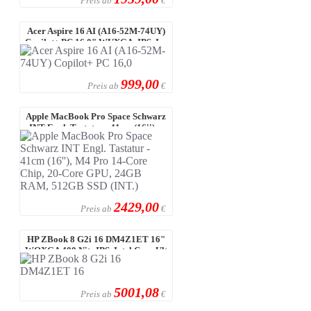
Preis ab
€
Acer Aspire 16 AI (A16-52M-74UY)
Copilot+ PC 16,0" WUXGA, IPS, I ...
999,00
Preis ab
€
Apple MacBook Pro Space Schwarz
INT Engl. Tastatur - 41cm (16'') ...
2429,00
Preis ab
€
HP ZBook 8 G2i 16 DM4Z1ET 16"
WQXGA 400 Nits IPS, Intel Core Ult
...
5001,08
Preis ab
€