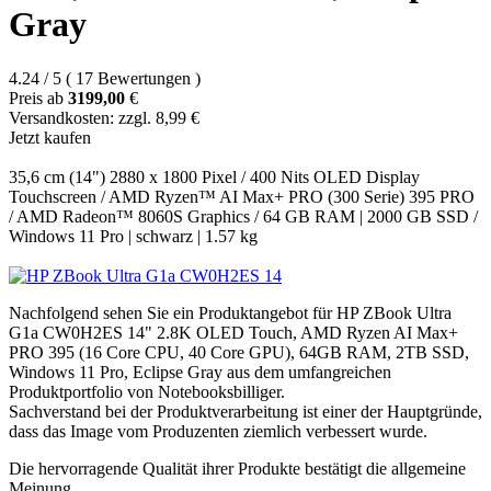
Gray
4.24
/
5
(
17
Bewertungen
)
Preis ab
3199,00
€
Versandkosten: zzgl. 8,99 €
Jetzt kaufen
35,6 cm (14") 2880 x 1800 Pixel / 400 Nits OLED Display
Touchscreen / AMD Ryzen™ AI Max+ PRO (300 Serie) 395 PRO
/ AMD Radeon™ 8060S Graphics / 64 GB RAM | 2000 GB SSD /
Windows 11 Pro | schwarz | 1.57 kg
Nachfolgend sehen Sie ein Produktangebot für HP ZBook Ultra
G1a CW0H2ES 14" 2.8K OLED Touch, AMD Ryzen AI Max+
PRO 395 (16 Core CPU, 40 Core GPU), 64GB RAM, 2TB SSD,
Windows 11 Pro, Eclipse Gray aus dem umfangreichen
Produktportfolio von Notebooksbilliger.
Sachverstand bei der Produktverarbeitung ist einer der Hauptgründe,
dass das Image vom Produzenten ziemlich verbessert wurde.
Die hervorragende Qualität ihrer Produkte bestätigt die allgemeine
Meinung.