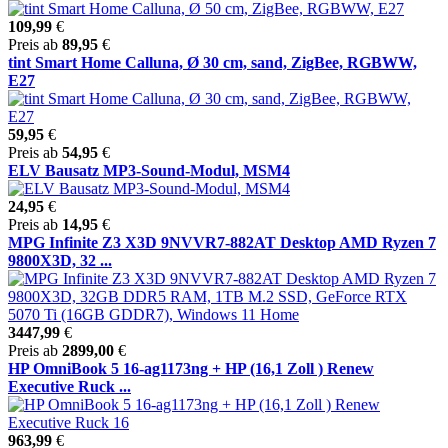
109,99
€
Preis ab
89,95
€
tint Smart Home Calluna, Ø 30 cm, sand, ZigBee, RGBWW,
E27
59,95
€
Preis ab
54,95
€
ELV Bausatz MP3-Sound-Modul, MSM4
24,95
€
Preis ab
14,95
€
MPG Infinite Z3 X3D 9NVVR7-882AT Desktop AMD Ryzen 7
9800X3D, 32 ...
3447,99
€
Preis ab
2899,00
€
HP OmniBook 5 16-ag1173ng + HP (16,1 Zoll ) Renew
Executive Ruck ...
963,99
€