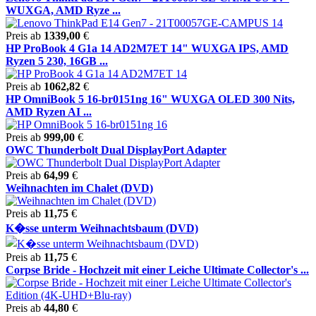
WUXGA, AMD Ryze ...
Preis ab
1339,00
€
HP ProBook 4 G1a 14 AD2M7ET 14" WUXGA IPS, AMD
Ryzen 5 230, 16GB ...
Preis ab
1062,82
€
HP OmniBook 5 16-br0151ng 16" WUXGA OLED 300 Nits,
AMD Ryzen AI ...
Preis ab
999,00
€
OWC Thunderbolt Dual DisplayPort Adapter
Preis ab
64,99
€
Weihnachten im Chalet (DVD)
Preis ab
11,75
€
K�sse unterm Weihnachtsbaum (DVD)
Preis ab
11,75
€
Corpse Bride - Hochzeit mit einer Leiche Ultimate Collector's ...
Preis ab
44,80
€