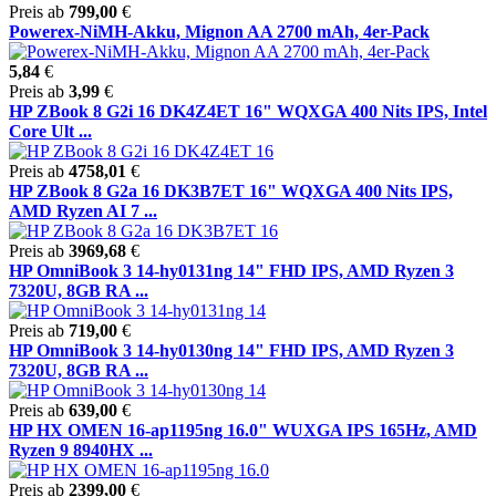
Preis ab
799,00
€
Powerex-NiMH-Akku, Mignon AA 2700 mAh, 4er-Pack
5,84
€
Preis ab
3,99
€
HP ZBook 8 G2i 16 DK4Z4ET 16" WQXGA 400 Nits IPS, Intel
Core Ult ...
Preis ab
4758,01
€
HP ZBook 8 G2a 16 DK3B7ET 16" WQXGA 400 Nits IPS,
AMD Ryzen AI 7 ...
Preis ab
3969,68
€
HP OmniBook 3 14-hy0131ng 14" FHD IPS, AMD Ryzen 3
7320U, 8GB RA ...
Preis ab
719,00
€
HP OmniBook 3 14-hy0130ng 14" FHD IPS, AMD Ryzen 3
7320U, 8GB RA ...
Preis ab
639,00
€
HP HX OMEN 16-ap1195ng 16.0" WUXGA IPS 165Hz, AMD
Ryzen 9 8940HX ...
Preis ab
2399,00
€