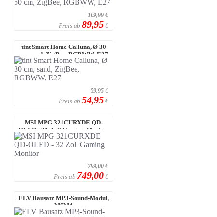
109,99
€
89,95
Preis ab
€
tint Smart Home Calluna, Ø 30
cm, sand, ZigBee, RGBWW, E27
59,95
€
54,95
Preis ab
€
MSI MPG 321CURXDE QD-
OLED - 32 Zoll Gaming Monitor
799,00
€
749,00
Preis ab
€
ELV Bausatz MP3-Sound-Modul,
MSM4