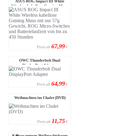
ASUS ROG Impact III White
Wireless kabellose Gaming Maus
mit nur ...
67,99
Preis ab
€
OWC Thunderbolt Dual
DisplayPort Adapter
64,99
Preis ab
€
Weihnachten im Chalet (DVD)
11,75
Preis ab
€
K�sse unterm Weihnachtsbaum