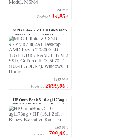
24,95
€
14,95
Preis ab
€
MPG Infinite Z3 X3D 9NVVR7-
882AT Desktop AMD Ryzen 7
9800X3D, 32 ...
3447,99
€
2899,00
Preis ab
€
HP OmniBook 5 16-ag1173ng +
HP (16,1 Zoll ) Renew Executive
Ruck ...
963,99
€
799,00
Preis ab
€