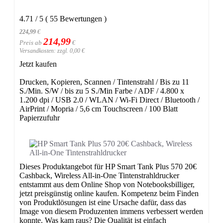
4.71
/
5
(
55
Bewertungen
)
224,99
€
214,99
Preis ab
€
Versandkosten: zzgl. 0,00 €
Jetzt kaufen
Drucken, Kopieren, Scannen / Tintenstrahl / Bis zu 11
S./Min. S/W / bis zu 5 S./Min Farbe / ADF / 4.800 x
1.200 dpi / USB 2.0 / WLAN / Wi-Fi Direct / Bluetooth /
AirPrint / Mopria / 5,6 cm Touchscreen / 100 Blatt
Papierzufuhr
Dieses Produktangebot für HP Smart Tank Plus 570 20€
Cashback, Wireless All-in-One Tintenstrahldrucker
entstammt aus dem Online Shop von Notebooksbilliger,
jetzt preisgünstig online kaufen. Kompetenz beim Finden
von Produktlösungen ist eine Ursache dafür, dass das
Image von diesem Produzenten immens verbessert werden
konnte. Was kam raus? Die Qualität ist einfach