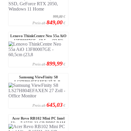
999,00
€
849,00
Preis ab
€
Lenovo ThinkCentre Neo 55a AiO
13F80007GE - 60,5cm (23,8")
FHD-D ...
899,99
Preis ab
€
Samsung ViewFinity S8
LS27H804EFAXEN 27 Zoll -
Office Monitor
645,03
Preis ab
€
Acer Revo RB102 Mini PC Intel
Ultra 7 155H, 32 GB DDR5 RAM,
1 TB ...