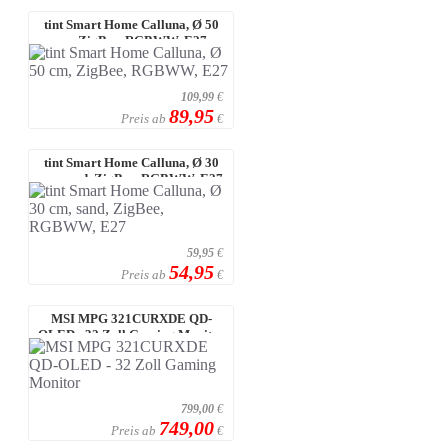
tint Smart Home Calluna, Ø 50
cm, ZigBee, RGBWW, E27
109,99
€
89,95
Preis ab
€
tint Smart Home Calluna, Ø 30
cm, sand, ZigBee, RGBWW, E27
59,95
€
54,95
Preis ab
€
MSI MPG 321CURXDE QD-
OLED - 32 Zoll Gaming Monitor
799,00
€
749,00
Preis ab
€