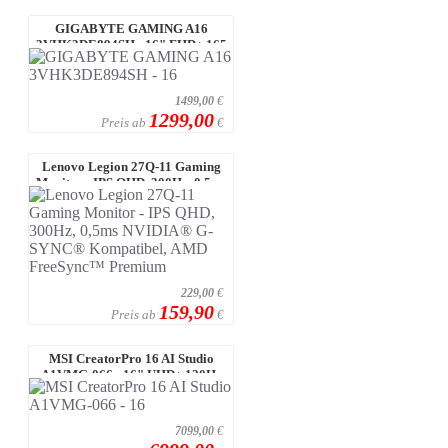
GIGABYTE GAMING A16
3VHK3DE894SH - 16" FHD+ 165
Hz Display, AMD ...
1499,00
€
1299,00
Preis ab
€
Lenovo Legion 27Q-11 Gaming
Monitor - IPS QHD, 300Hz, 0,5ms
NVID ...
229,00
€
159,90
Preis ab
€
MSI CreatorPro 16 AI Studio
A1VMG-066 - 16" UHD+ 120Hz
miniLED D ...
7099,00
€