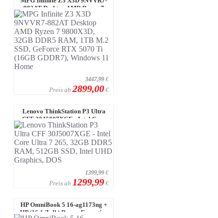
MPG Infinite Z3 X3D 9NVVR7-
882AT Desktop AMD Ryzen 7
9800X3D, 32 ...
3447,99
€
2899,00
Preis ab
€
Lenovo ThinkStation P3 Ultra
CFF 30J5007XGE - Intel Core
Ultra 7 ...
1399,99
€
1299,99
Preis ab
€
HP OmniBook 5 16-ag1173ng +
HP (16,1 Zoll ) Renew Executive