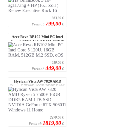
Ruck ...
963,99
€
799,00
Preis ab
€
Acer Revo RB102 Mini PC Intel
Core 5 120U, 16GB RAM, 512GB
M.2 S ...
519,00
€
449,00
Preis ab
€
Hyrican Vista AW 7820 AMD
Ryzen 5 7500F 16GB DDR5 RAM
1TB SSD NV ...
2279,00
€
1819,00
Preis ab
€