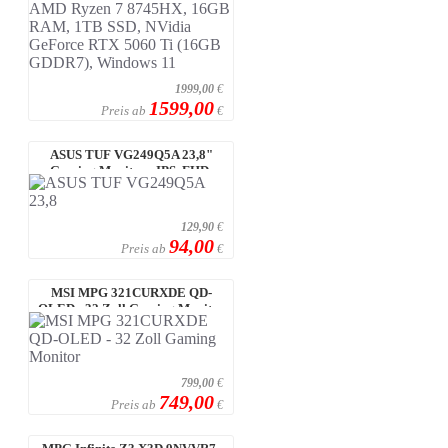
1999,00
€
1599,00
Preis ab
€
ASUS TUF VG249Q5A 23,8"
Gaming Monitor - IPS, FHD,
200Hz 200Hz
129,90
€
94,00
Preis ab
€
MSI MPG 321CURXDE QD-
OLED - 32 Zoll Gaming Monitor
799,00
€
749,00
Preis ab
€