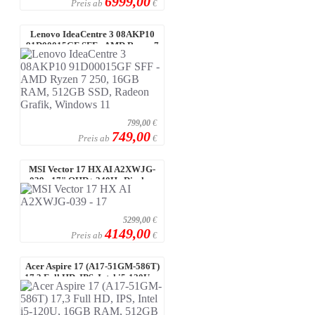
6999,00
Preis ab
€
Lenovo IdeaCentre 3 08AKP10
91D00015GF SFF - AMD Ryzen 7
250, 16 ...
799,00
€
749,00
Preis ab
€
MSI Vector 17 HX AI A2XWJG-
039 - 17" QHD+ 240Hz Display,
Intel C ...
5299,00
€
4149,00
Preis ab
€
Acer Aspire 17 (A17-51GM-586T)
17,3 Full HD, IPS, Intel i5-120U, ...