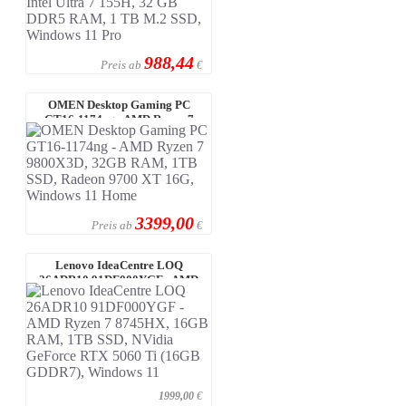
988,44
Preis ab
€
OMEN Desktop Gaming PC
GT16-1174ng - AMD Ryzen 7
9800X3D, 32GB R ...
3399,00
Preis ab
€
Lenovo IdeaCentre LOQ
26ADR10 91DF000YGF - AMD
Ryzen 7 8745HX, 1 ...
1999,00
€