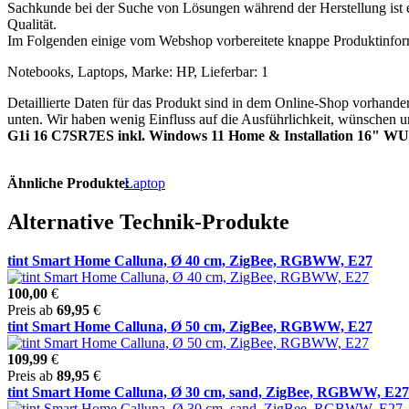
Sachkunde bei der Suche von Lösungen während der Herstellung ist e
Qualität.
Im Folgenden einige vom Webshop vorbereitete knappe Produktinfor
Notebooks, Laptops, Marke: HP, Lieferbar: 1
Detaillierte Daten für das Produkt sind in dem Online-Shop vorhand
unten. Wir haben wenig Einfluss auf die Ausführlichkeit, wünschen u
G1i 16 C7SR7ES inkl. Windows 11 Home & Installation 16" W
Ähnliche Produkte:
Laptop
Alternative Technik-Produkte
tint Smart Home Calluna, Ø 40 cm, ZigBee, RGBWW, E27
100,00
€
Preis ab
69,95
€
tint Smart Home Calluna, Ø 50 cm, ZigBee, RGBWW, E27
109,99
€
Preis ab
89,95
€
tint Smart Home Calluna, Ø 30 cm, sand, ZigBee, RGBWW, E27