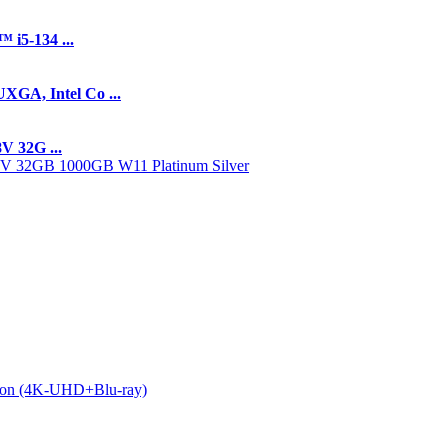
i5-134 ...
A, Intel Co ...
V 32G ...