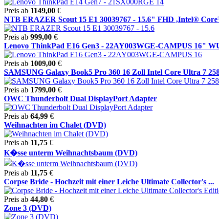
Preis ab
1149,00
€
NTB ERAZER Scout 15 E1 30039767 - 15.6" FHD ,Intel® Core™ 
Preis ab
999,00
€
Lenovo ThinkPad E16 Gen3 - 22AY003WGE-CAMPUS 16" WUXG
Preis ab
1009,00
€
SAMSUNG Galaxy Book5 Pro 360 16 Zoll Intel Core Ultra 7 258
Preis ab
1799,00
€
OWC Thunderbolt Dual DisplayPort Adapter
Preis ab
64,99
€
Weihnachten im Chalet (DVD)
Preis ab
11,75
€
K�sse unterm Weihnachtsbaum (DVD)
Preis ab
11,75
€
Corpse Bride - Hochzeit mit einer Leiche Ultimate Collector's ...
Preis ab
44,80
€
Zone 3 (DVD)