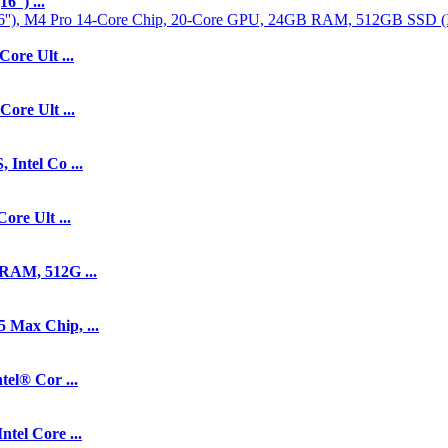
'') ...
re Ult ...
re Ult ...
ntel Co ...
re Ult ...
RAM, 512G ...
Max Chip, ...
el® Cor ...
el Core ...