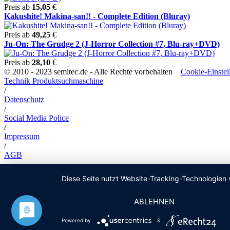
Preis ab
15,05
€
Kakushite! Makina-san!! - Complete Edition (Bluray)
Preis ab
49,25
€
Ju-On: The Grudge 2 (J-Horror Collection #7, Blu-ray+DVD)
Preis ab
28,10
€
© 2010 - 2023 semitec.de - Alle Rechte vorbehalten
Cookie-Einstel
Technik Produktsuchmaschine
/
Datenschutz
/
Social Media Police
/
Impressum
/
AGB
Diese Seite nutzt Website-Tracking-Technologien 
ABLEHNEN
Powered by
&