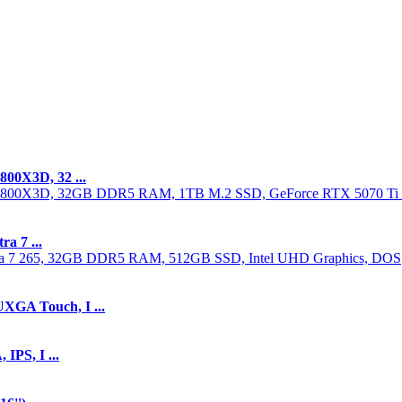
00X3D, 32 ...
a 7 ...
GA Touch, I ...
PS, I ...