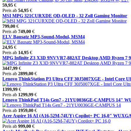
59,95
€
Preis ab
54,95
€
MSI MPG 321CURXDE QD-OLED - 32 Zoll Gaming Monitor
799,00
€
Preis ab
749,00
€
ELV Bausatz MP3-Sound-Modul, MSM4
24,95
€
Preis ab
14,95
€
MPG Infinite Z3 X3D 9NVVR7-882AT Desktop AMD Ryzen 7 98
3447,99
€
Preis ab
2899,00
€
Lenovo ThinkStation P3 Ultra CFF 30J5007XGE - Intel Core Ultr
1399,99
€
Preis ab
1299,99
€
Lenovo ThinkPad T14s Gen7 - 21YU0036GE-CAMPUS 14" WUX
Preis ab
1959,00
€
Acer Aspire 16 AI (A16-52M-74UY) Copilot+ PC 16,0" WUXGA, I
Preis ab
999,00
€