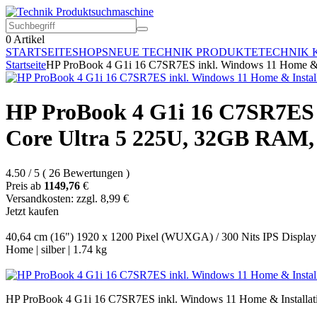
0
Artikel
STARTSEITE
SHOPS
NEUE TECHNIK PRODUKTE
TECHNIK 
Startseite
HP ProBook 4 G1i 16 C7SR7ES inkl. Windows 11 Home &
HP ProBook 4 G1i 16 C7SR7ES 
Core Ultra 5 225U, 32GB RAM
4.50
/
5
(
26
Bewertungen
)
Preis ab
1149,76
€
Versandkosten: zzgl. 8,99 €
Jetzt kaufen
40,64 cm (16") 1920 x 1200 Pixel (WUXGA) / 300 Nits IPS Display 
Home | silber | 1.74 kg
HP ProBook 4 G1i 16 C7SR7ES inkl. Windows 11 Home & Installat