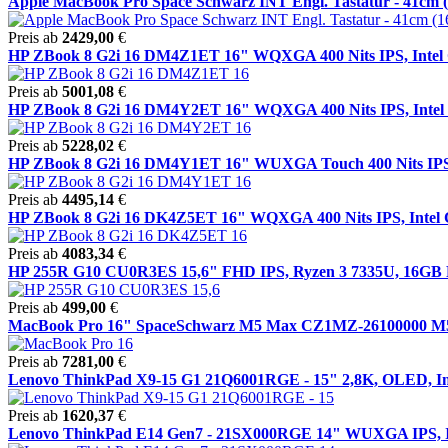
Apple MacBook Pro Space Schwarz INT Engl. Tastatur - 41cm (16
Preis ab
2429,00
€
HP ZBook 8 G2i 16 DM4Z1ET 16" WQXGA 400 Nits IPS, Intel Co
Preis ab
5001,08
€
HP ZBook 8 G2i 16 DM4Y2ET 16" WQXGA 400 Nits IPS, Intel Co
Preis ab
5228,02
€
HP ZBook 8 G2i 16 DM4Y1ET 16" WUXGA Touch 400 Nits IPS, I
Preis ab
4495,14
€
HP ZBook 8 G2i 16 DK4Z5ET 16" WQXGA 400 Nits IPS, Intel Co
Preis ab
4083,34
€
HP 255R G10 CU0R3ES 15,6" FHD IPS, Ryzen 3 7335U, 16GB 
Preis ab
499,00
€
MacBook Pro 16" SpaceSchwarz M5 Max CZ1MZ-26100000 M5 
Preis ab
7281,00
€
Lenovo ThinkPad X9-15 G1 21Q6001RGE - 15" 2,8K, OLED, Int
Preis ab
1620,37
€
Lenovo ThinkPad E14 Gen7 - 21SX000RGE 14" WUXGA IPS, Int