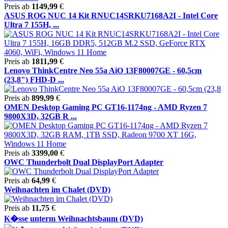
Preis ab
1149,99
€
ASUS ROG NUC 14 Kit RNUC14SRKU7168A2I - Intel Core
Ultra 7 155H, ...
Preis ab
1811,99
€
Lenovo ThinkCentre Neo 55a AiO 13F80007GE - 60,5cm
(23,8") FHD-D ...
Preis ab
899,99
€
OMEN Desktop Gaming PC GT16-1174ng - AMD Ryzen 7
9800X3D, 32GB R ...
Preis ab
3399,00
€
OWC Thunderbolt Dual DisplayPort Adapter
Preis ab
64,99
€
Weihnachten im Chalet (DVD)
Preis ab
11,75
€
K�sse unterm Weihnachtsbaum (DVD)