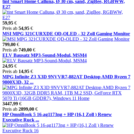
tint Smart Home Calluna, Ø 30 cm, sand, ZigBee, RGBWW,
E27
59,95
€
Preis ab
54,95
€
MSI MPG 321CURXDE QD-OLED - 32 Zoll Gaming Monitor
799,00
€
Preis ab
749,00
€
ELV Bausatz MP3-Sound-Modul, MSM4
24,95
€
Preis ab
14,95
€
MPG Infinite Z3 X3D 9NVVR7-882AT Desktop AMD Ryzen 7
9800X3D, 32 ...
3447,99
€
Preis ab
2899,00
€
HP OmniBook 5 16-ag1173ng + HP (16,1 Zoll ) Renew
Executive Ruck ...