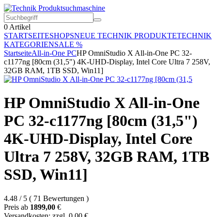
0
Artikel
STARTSEITE
SHOPS
NEUE TECHNIK PRODUKTE
TECHNIK
KATEGORIEN
SALE %
Startseite
All-in-One PC
HP OmniStudio X All-in-One PC 32-
c1177ng [80cm (31,5") 4K-UHD-Display, Intel Core Ultra 7 258V,
32GB RAM, 1TB SSD, Win11]
HP OmniStudio X All-in-One
PC 32-c1177ng [80cm (31,5")
4K-UHD-Display, Intel Core
Ultra 7 258V, 32GB RAM, 1TB
SSD, Win11]
4.48
/
5
(
71
Bewertungen
)
Preis ab
1899,00
€
Versandkosten: zzgl. 0,00 €