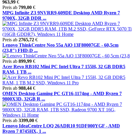
963,99
€
Preis ab
799,00
€
MPG Infinite Z3 9NVRR9-609DE Desktop AMD Ryzen 7
9700X, 32GB DDR ...
Preis ab
2765,72
€
Lenovo ThinkCentre Neo 55a AiO 13F80007GE - 60,5cm
(23,8") FHD-D ...
Preis ab
899,99
€
Acer Revo RB102 Mini PC Intel Ultra 7 155H, 32 GB DDR5
RAM, 1 TB ...
Preis ab
988,44
€
OMEN Desktop Gaming PC GT16-1174ng - AMD Ryzen 7
9800X3D, 32GB R ...
Preis ab
3399,00
€
Lenovo IdeaCentre LOQ 26ADR10 91DF000YGF - AMD
Ryzen 7 8745HX, 1 ...