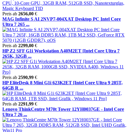
Preis ab
2656,00
€
MAG Infinite S AI 2NVP7-004XAT Desktop PC Intel Core
Ultra 7 265 ...
Preis ab
2299,00
€
HP Z2 SFF G1i Workstation A40M2ET [Intel Core Ultra 7
265K, 32GB ...
Preis ab
2590,99
€
HP EliteDesk 8 Mini G1i 623K2ET [Intel Core Ultra 9 285T,
64GB R ...
Preis ab
2291,99
€
Lenovo ThinkCentre M70t Tower 12YH0037GE - Intel Core
Ultra 7 26 ...