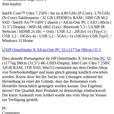
Jetzt kaufen
Intel® Core™ Ultra 7 258V | bis zu 4,80 GHz (P-Core), 3,70 GHz
(N-Core) Taktfrequenz / 32 GB LPDDR5x RAM | 1000 GB M.2
SSD / Intel® Arc™ 140V ( shared ) / All-in-One PC ( AIO ) 80cm (
31,5") Display / WiFi 6E (802.11ax) | Bluetooth 5.3 | 5.0 MP IR
Webcam / HDMI 2x (In- + Out) / USB 3.2 - 20Gb/s 1x (Typ-C) |
USB 3.2 - 10Gb/s 4x | USB 3.2 - 5Gb/s | 1x (10Gb/s) USB Typ-C /
Windows 11 Home
Dies aktuelle Preisangebot für HP OmniStudio X All-in-One
PC
32-
c1177ng [80cm (31,5") 4K-UHD-Display, Intel Core Ultra 7 258V,
32GB RAM, 1TB SSD, Win11] entstammt aus dem Online-Shop
von Notebooksbilliger und kann gleich günstig käuflich erworben
werden. Know-how bei der Suche von Lösungen während der
Herstellung ist einer der Gründe, dass das Renommee vom
Hersteller beträchtlich gesteigert werden konnte. Das Ergebnis
davon? Die Qualität ihrer Produkte ist demzufolge eindrucksvoll.
Die kurze Auskunft vom Artikel wurde uns vom Shop im Voraus
zur Verfügung gestellt.
PC
Computers