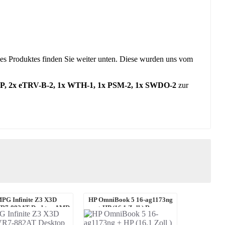
 des Produktes finden Sie weiter unten. Diese wurden uns vom
AP, 2x eTRV-B-2, 1x WTH-1, 1x PSM-2, 1x SWDO-2
zur
PG Infinite Z3 X3D
HP OmniBook 5 16-ag1173ng
R7-882AT Desktop AMD
+ HP (16,1 Zoll ) Renew
zen 7 9800X3D, 32 ...
Executive Ruck ...