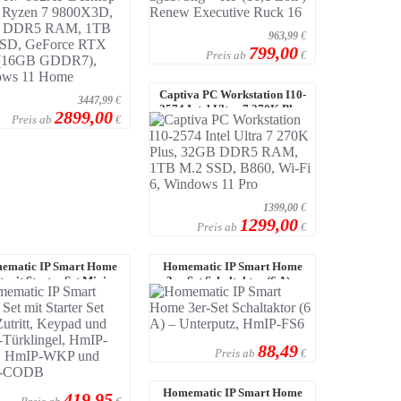
963,99
€
799,00
Preis ab
€
Captiva PC Workstation I10-
3447,99
€
2574 Intel Ultra 7 270K Plus,
2899,00
Preis ab
€
32GB DD ...
1399,00
€
1299,00
Preis ab
€
ematic IP Smart Home
Homematic IP Smart Home
t mit Starter Set Mini
3er-Set Schaltaktor (6 A) –
Zutritt, Keypad ...
Unterputz, H ...
88,49
Preis ab
€
Homematic IP Smart Home
419,95