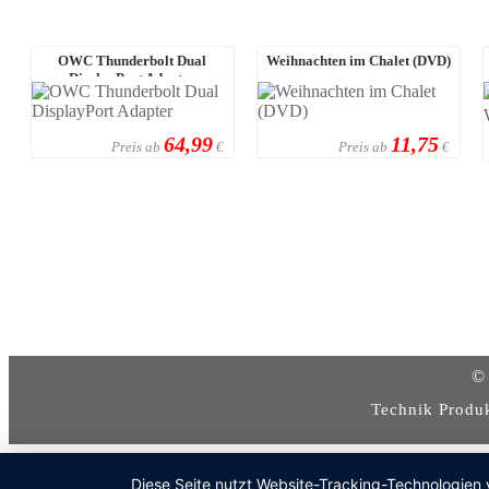
OWC Thunderbolt Dual
Weihnachten im Chalet (DVD)
DisplayPort Adapter
64,99
11,75
Preis ab
Preis ab
€
€
© 
Technik Produ
Diese Seite nutzt Website-Tracking-Technologien 