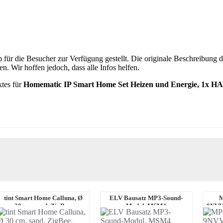
p für die Besucher zur Verfügung gestellt. Die originale Beschreibung
. Wir hoffen jedoch, dass alle Infos helfen.
tes für
Homematic IP Smart Home Set Heizen und Energie, 1x H
tint Smart Home Calluna, Ø
ELV Bausatz MP3-Sound-
M
30 cm, sand, ZigBee,
Modul, MSM4
9NVV
RGBWW, E27
Ry