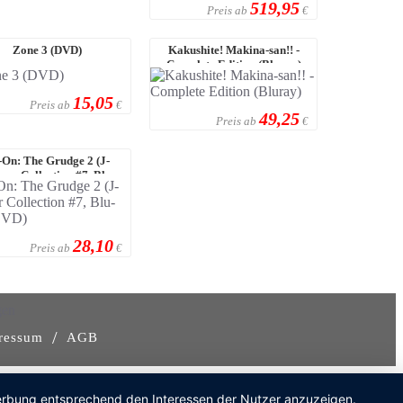
519,95
Preis ab
€
Zone 3 (DVD)
Kakushite! Makina-san!! -
Complete Edition (Bluray)
15,05
Preis ab
€
49,25
Preis ab
€
-On: The Grudge 2 (J-
ror Collection #7, Blu-
ray+DVD)
28,10
Preis ab
€
gen
/
ressum
AGB
 Werbung entsprechend den Interessen der Nutzer anzuzeigen.