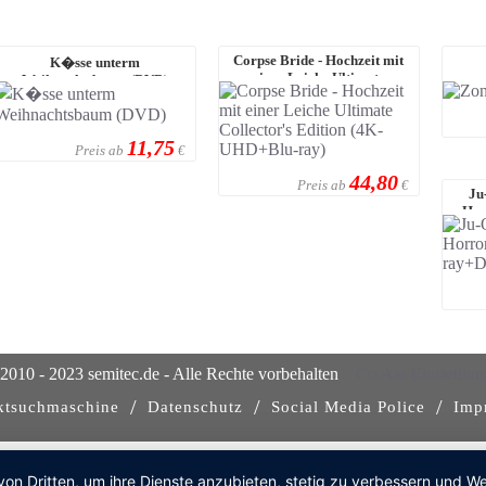
Corpse Bride - Hochzeit mit
K�sse unterm
einer Leiche Ultimate
Weihnachtsbaum (DVD)
Collector's ...
11,75
Preis ab
€
44,80
Preis ab
€
Ju
Hor
2010 - 2023 semitec.de - Alle Rechte vorbehalten
Cookie-Einstellun
/
/
/
ktsuchmaschine
Datenschutz
Social Media Police
Imp
von Dritten, um ihre Dienste anzubieten, stetig zu verbessern und