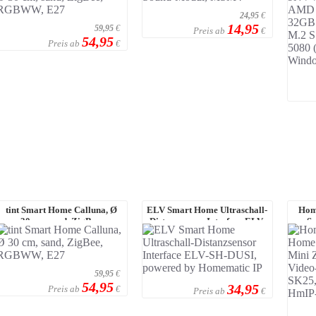
24,95
€
14,95
59,95
€
Preis ab
€
54,95
Preis ab
€
tint Smart Home Calluna, Ø
ELV Smart Home Ultraschall-
Hom
30 cm, sand, ZigBee,
Distanzsensor Interface ELV-
Se
RGBWW, E27
SH-DUSI, ...
59,95
€
54,95
34,95
Preis ab
€
Preis ab
€