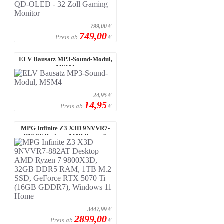
799,00
€
749,00
Preis ab
€
ELV Bausatz MP3-Sound-Modul,
MSM4
24,95
€
14,95
Preis ab
€
MPG Infinite Z3 X3D 9NVVR7-
882AT Desktop AMD Ryzen 7
9800X3D, 32 ...
3447,99
€
2899,00
Preis ab
€