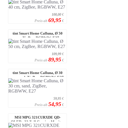
100,00
€
69,95
Preis ab
€
tint Smart Home Calluna, Ø 50
cm, ZigBee, RGBWW, E27
109,99
€
89,95
Preis ab
€
tint Smart Home Calluna, Ø 30
cm, sand, ZigBee, RGBWW, E27
59,95
€
54,95
Preis ab
€
MSI MPG 321CURXDE QD-
OLED - 32 Zoll Gaming Monitor