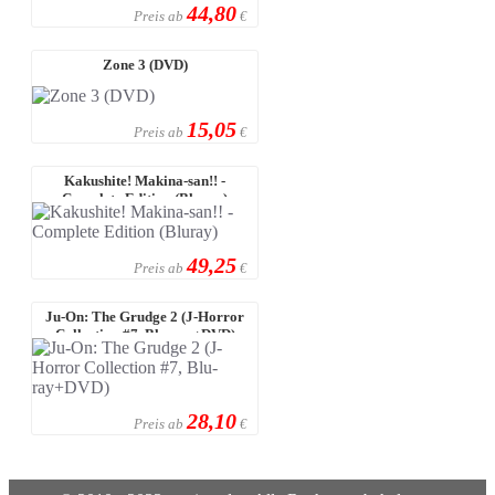
44,80
Preis ab
€
Zone 3 (DVD)
15,05
Preis ab
€
Kakushite! Makina-san!! -
Complete Edition (Bluray)
49,25
Preis ab
€
Ju-On: The Grudge 2 (J-Horror
Collection #7, Blu-ray+DVD)
28,10
Preis ab
€