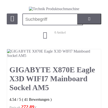
0
Artikel
GIGABYTE X870E Eagle
X3D WIFI7 Mainboard
Sockel AM5
4.54
/
5
(
41
Bewertungen
)
272,89
Preis ab
€