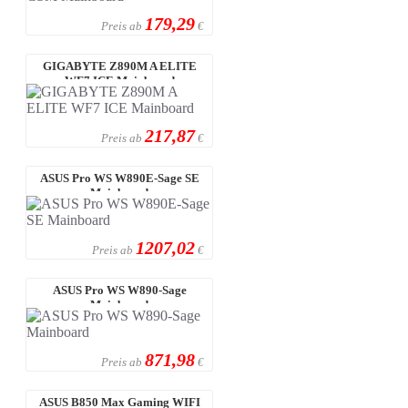
179,29
Preis ab
€
GIGABYTE Z890M A ELITE
WF7 ICE Mainboard
217,87
Preis ab
€
ASUS Pro WS W890E-Sage SE
Mainboard
1207,02
Preis ab
€
ASUS Pro WS W890-Sage
Mainboard
871,98
Preis ab
€
ASUS B850 Max Gaming WIFI