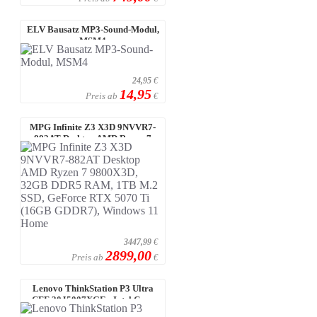
ELV Bausatz MP3-Sound-Modul,
MSM4
24,95
€
14,95
Preis ab
€
MPG Infinite Z3 X3D 9NVVR7-
882AT Desktop AMD Ryzen 7
9800X3D, 32 ...
3447,99
€
2899,00
Preis ab
€
Lenovo ThinkStation P3 Ultra
CFF 30J5007XGE - Intel Core
Ultra 7 ...