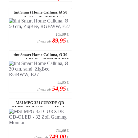
tint Smart Home Calluna, Ø 50
cm, ZigBee, RGBWW, E27
109,99
€
89,95
Preis ab
€
tint Smart Home Calluna, Ø 30
cm, sand, ZigBee, RGBWW, E27
59,95
€
54,95
Preis ab
€
MSI MPG 321CURXDE QD-
OLED - 32 Zoll Gaming Monitor
799,00
€
749,00
Preis ab
€