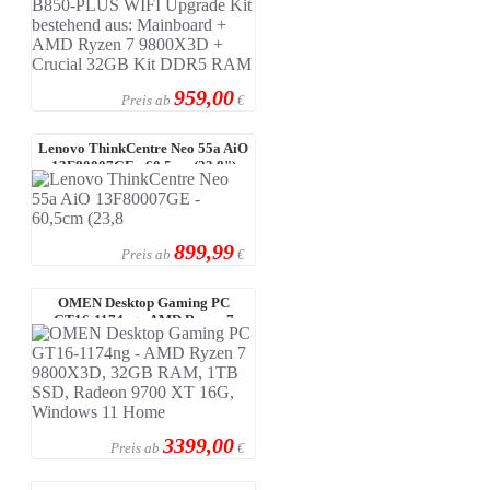
959,00
Preis ab
€
Lenovo ThinkCentre Neo 55a AiO
13F80007GE - 60,5cm (23,8")
FHD-D ...
899,99
Preis ab
€
OMEN Desktop Gaming PC
GT16-1174ng - AMD Ryzen 7
9800X3D, 32GB R ...
3399,00
Preis ab
€