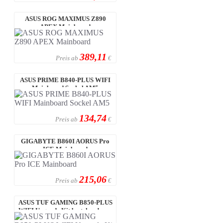
ASUS ROG MAXIMUS Z890
APEX Mainboard
389,11
Preis ab
€
ASUS PRIME B840-PLUS WIFI
Mainboard Sockel AM5
134,74
Preis ab
€
GIGABYTE B860I AORUS Pro
ICE Mainboard
215,06
Preis ab
€
ASUS TUF GAMING B850-PLUS
WIFI Upgrade Kit bestehend aus:
Mainbo ...