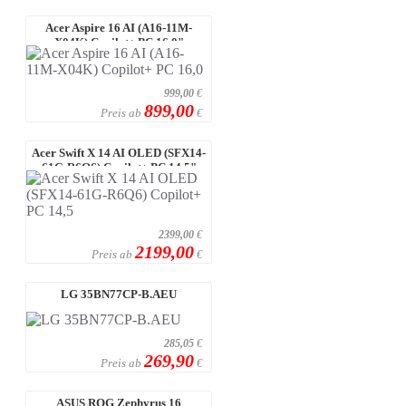
Acer Aspire 16 AI (A16-11M-
X04K) Copilot+ PC 16,0"
WUXGA, IPS, 1 ...
999,00
€
899,00
Preis ab
€
Acer Swift X 14 AI OLED (SFX14-
61G-R6Q6) Copilot+ PC 14,5"
WQ2.8 ...
2399,00
€
2199,00
Preis ab
€
LG 35BN77CP-B.AEU
285,05
€
269,90
Preis ab
€
ASUS ROG Zephyrus 16