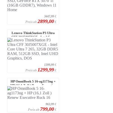
3447,99
€
2899,00
Preis ab
€
Lenovo ThinkStation P3 Ultra
CFF 30J5007XGE - Intel Core
Ultra 7 ...
1399,99
€
1299,99
Preis ab
€
HP OmniBook 5 16-ag1173ng +
HP (16,1 Zoll ) Renew Executive
Ruck ...
963,99
€
799,00
Preis ab
€