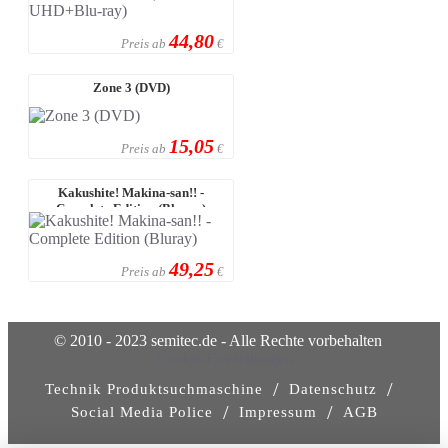
44,80
Preis ab
€
Zone 3 (DVD)
15,05
Preis ab
€
Kakushite! Makina-san!! -
Complete Edition (Bluray)
49,25
Preis ab
€
© 2010 - 2023 semitec.de - Alle Rechte vorbehalten
Cookie-Einstellungen
/
/
Technik Produktsuchmaschine
Datenschutz
/
/
Social Media Police
Impressum
AGB