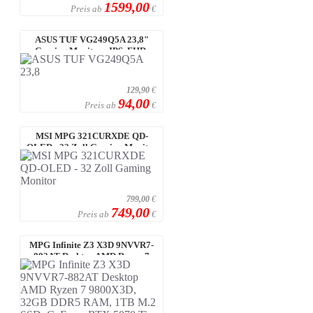
1599,00
Preis ab
€
ASUS TUF VG249Q5A 23,8"
Gaming Monitor - IPS, FHD,
200Hz 200Hz
129,90
€
94,00
Preis ab
€
MSI MPG 321CURXDE QD-
OLED - 32 Zoll Gaming Monitor
799,00
€
749,00
Preis ab
€
MPG Infinite Z3 X3D 9NVVR7-
882AT Desktop AMD Ryzen 7
9800X3D, 32 ...