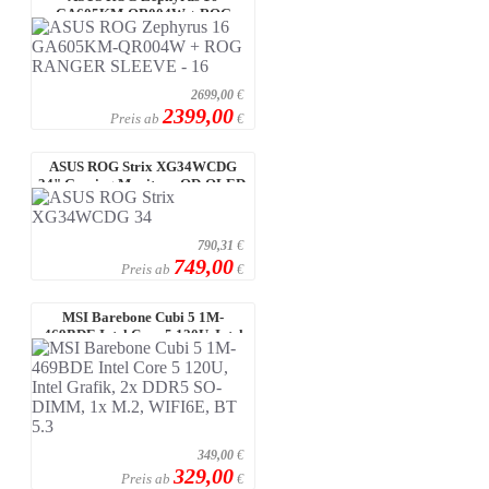
GA605KM-QR004W + ROG
RANGER SLEEVE - 16" QH ...
2699,00
€
2399,00
Preis ab
€
ASUS ROG Strix XG34WCDG
34" Gaming Monitor - QD-OLED,
UWQHD 175H ...
790,31
€
749,00
Preis ab
€
MSI Barebone Cubi 5 1M-
469BDE Intel Core 5 120U, Intel
Grafik, 2 ...
349,00
€
329,00
Preis ab
€