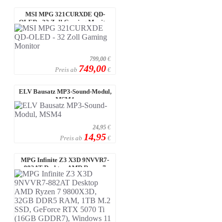
MSI MPG 321CURXDE QD-
OLED - 32 Zoll Gaming Monitor
799,00
€
749,00
Preis ab
€
ELV Bausatz MP3-Sound-Modul,
MSM4
24,95
€
14,95
Preis ab
€
MPG Infinite Z3 X3D 9NVVR7-
882AT Desktop AMD Ryzen 7
9800X3D, 32 ...