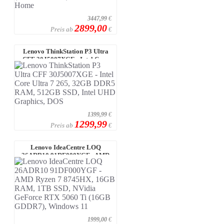
3447,99
€
2899,00
Preis ab
€
Lenovo ThinkStation P3 Ultra
CFF 30J5007XGE - Intel Core
Ultra 7 ...
1399,99
€
1299,99
Preis ab
€
Lenovo IdeaCentre LOQ
26ADR10 91DF000YGF - AMD
Ryzen 7 8745HX, 1 ...
1999,00
€