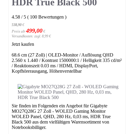
HDR True Black 500
4.58
/
5
(
100
Bewertungen
)
538,90
€
499,00
Preis ab
€
Versandkosten: zzgl. 8,99 €
Jetzt kaufen
68.6 cm (27 Zoll) | OLED-Monitor / Auflösung QHD
2.560 x 1.440 / Kontrast 1500000:1 / Helligkeit 335 cd/m²
/ Reaktionszeit 0.03 ms / HDMI, DisplayPort,
Kopfhörerausgang, Höhenverstellbar
Sie finden im Folgenden ein Angebot für Gigabyte
MO27Q28G 27 Zoll - WOLED Gaming Monitor
WOLED Panel, QHD, 280 Hz, 0,03 ms, HDR True
Black 500 aus dem vielfältigen Warensortiment von
Notebooksbilliger.