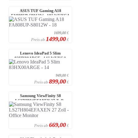
ASUS TUF Gaming A18
FA808UP-S8012W - 18" WUXGA
IPS 144Hz, AMD Ry ...
1699,00
€
1499,00
Preis ab
€
Lenovo IdeaPad 5 Slim
83HX00ARGE - 14" WUXGA
OLED, AMD Ryzen™ AI ...
949,00
€
899,00
Preis ab
€
Samsung ViewFinity S8
LS27H804EFAXEN 27 Zoll -
Office Monitor
669,00
Preis ab
€