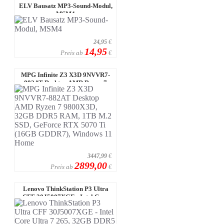
ELV Bausatz MP3-Sound-Modul,
MSM4
24,95
€
14,95
Preis ab
€
MPG Infinite Z3 X3D 9NVVR7-
882AT Desktop AMD Ryzen 7
9800X3D, 32 ...
3447,99
€
2899,00
Preis ab
€
Lenovo ThinkStation P3 Ultra
CFF 30J5007XGE - Intel Core
Ultra 7 ...