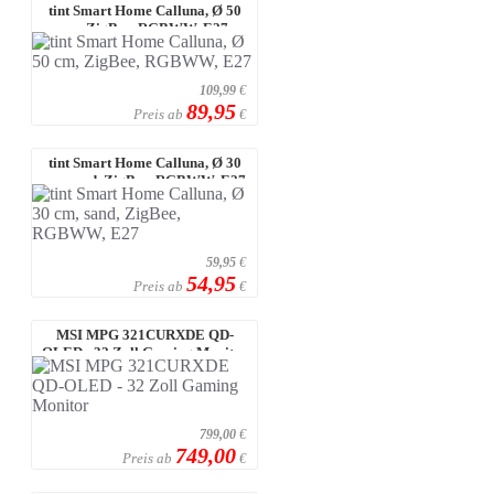
tint Smart Home Calluna, Ø 50
cm, ZigBee, RGBWW, E27
109,99
€
89,95
Preis ab
€
tint Smart Home Calluna, Ø 30
cm, sand, ZigBee, RGBWW, E27
59,95
€
54,95
Preis ab
€
MSI MPG 321CURXDE QD-
OLED - 32 Zoll Gaming Monitor
799,00
€
749,00
Preis ab
€