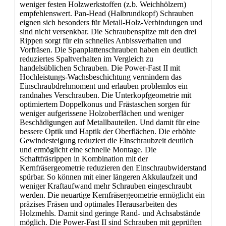
weniger festen Holzwerkstoffen (z.b. Weichhölzern)
empfehlenswert. Pan-Head (Halbrundkopf) Schrauben
eignen sich besonders für Metall-Holz-Verbindungen und
sind nicht versenkbar. Die Schraubenspitze mit den drei
Rippen sorgt für ein schnelles Anbissverhalten und
Vorfräsen. Die Spanplattenschrauben haben ein deutlich
reduziertes Spaltverhalten im Vergleich zu
handelsüblichen Schrauben. Die Power-Fast II mit
Hochleistungs-Wachsbeschichtung vermindern das
Einschraubdrehmoment und erlauben problemlos ein
randnahes Verschrauben. Die Unterkopfgeometrie mit
optimiertem Doppelkonus und Frästaschen sorgen für
weniger aufgerissene Holzoberflächen und weniger
Beschädigungen auf Metallbauteilen. Und damit für eine
bessere Optik und Haptik der Oberflächen. Die erhöhte
Gewindesteigung reduziert die Einschraubzeit deutlich
und ermöglicht eine schnelle Montage. Die
Schaftfräsrippen in Kombination mit der
Kernfräsergeometrie reduzieren den Einschraubwiderstand
spürbar. So können mit einer längeren Akkulaufzeit und
weniger Kraftaufwand mehr Schrauben eingeschraubt
werden. Die neuartige Kernfräsergeometrie ermöglicht ein
präzises Fräsen und optimales Herausarbeiten des
Holzmehls. Damit sind geringe Rand- und Achsabstände
möglich. Die Power-Fast II sind Schrauben mit geprüften