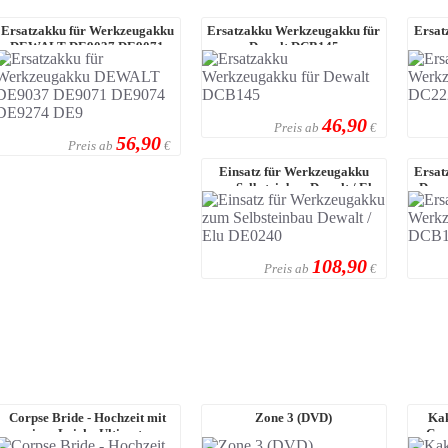
Ersatzakku für Werkzeugakku
Ersatzakku Werkzeugakku für
Ersat
DEWALT DE9037 DE9071
Dewalt DCB145
DE9074 DE9274 ...
46,90
Preis ab
€
56,90
Preis ab
€
Einsatz für Werkzeugakku
Ersat
zum Selbsteinbau Dewalt / Elu
Dewa
DE0240
108,90
Preis ab
€
Corpse Bride - Hochzeit mit
Zone 3 (DVD)
Kak
einer Leiche Ultimate
Com