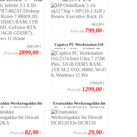
R7-882AT Desktop AMD
+ HP (16,1 Zoll ) Renew
zen 7 9800X3D, 32 ...
Executive Ruck ...
963,99
€
799,00
Preis ab
€
Captiva PC Workstation I10-
3447,99
€
2574 Intel Ultra 7 270K Plus,
2899,00
Preis ab
€
32GB DD ...
1399,00
€
1299,00
Preis ab
€
zakku Werkzeugakku für
Ersatzakku Werkzeugakku für
Dewalt DC222KA
Dewalt DCB120 Elu DCB120
82,90
29,90
Preis ab
Preis ab
€
€