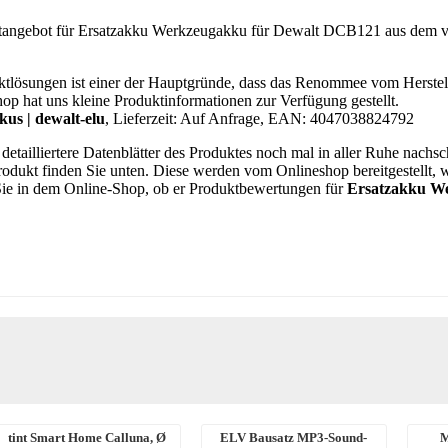
uktangebot für Ersatzakku Werkzeugakku für Dewalt DCB121 aus dem vi
tlösungen ist einer der Hauptgründe, dass das Renommee vom Herstel
op hat uns kleine Produktinformationen zur Verfügung gestellt.
us | dewalt-elu
, Lieferzeit: Auf Anfrage, EAN: 4047038824792
etailliertere Datenblätter des Produktes noch mal in aller Ruhe nachsc
Produkt finden Sie unten. Diese werden vom Onlineshop bereitgestellt,
 Sie in dem Online-Shop, ob er Produktbewertungen für
Ersatzakku W
tint Smart Home Calluna, Ø
ELV Bausatz MP3-Sound-
M