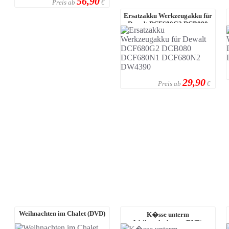
56,90
Preis ab
€
Ersatzakku Werkzeugakku für
Dewalt DCF680G2 DCB080
DCF680N1 DCF ...
29,90
Preis ab
€
Weihnachten im Chalet (DVD)
K�sse unterm
Weihnachtsbaum (DVD)