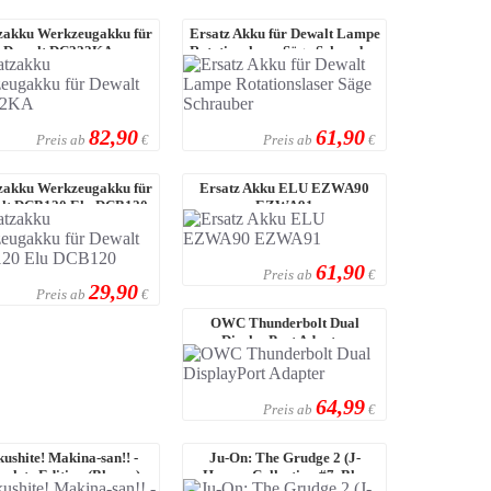
zakku Werkzeugakku für
Ersatz Akku für Dewalt Lampe
Dewalt DC222KA
Rotationslaser Säge Schrauber
82,90
61,90
Preis ab
Preis ab
€
€
zakku Werkzeugakku für
Ersatz Akku ELU EZWA90
lt DCB120 Elu DCB120
EZWA91
61,90
Preis ab
€
29,90
Preis ab
€
OWC Thunderbolt Dual
DisplayPort Adapter
64,99
Preis ab
€
ushite! Makina-san!! -
Ju-On: The Grudge 2 (J-
plete Edition (Bluray)
Horror Collection #7, Blu-