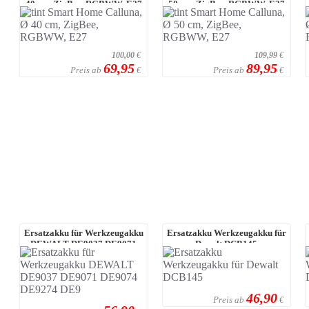
40 cm, ZigBee, RGBWW, E27
50 cm, ZigBee, RGBWW, E27
100,00
€
109,99
€
69,95
89,95
Preis ab
Preis ab
€
€
Ersatzakku für Werkzeugakku
Ersatzakku Werkzeugakku für
DEWALT DE9037 DE9071
Dewalt DCB145
DE9074 DE9274 ...
46,90
Preis ab
€