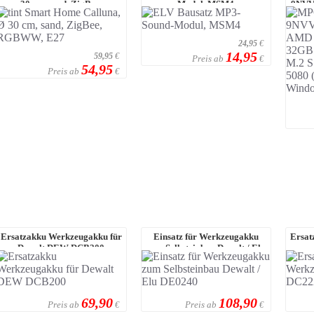
30 cm, sand, ZigBee,
Modul, MSM4
9NVV
RGBWW, E27
Ry
24,95
€
14,95
59,95
€
Preis ab
€
54,95
Preis ab
€
Ersatzakku Werkzeugakku für
Einsatz für Werkzeugakku
Ersat
Dewalt DEW DCB200
zum Selbsteinbau Dewalt / Elu
DE0240
69,90
108,90
Preis ab
Preis ab
€
€