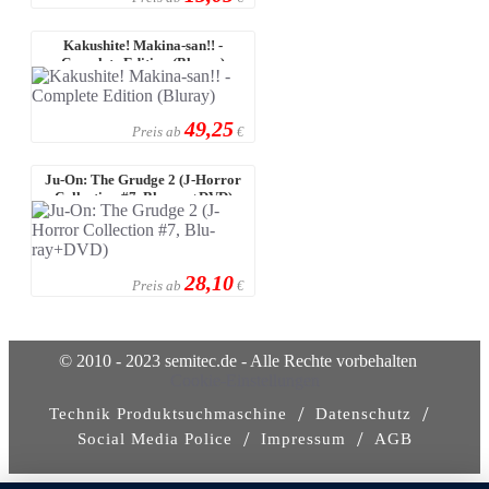
Kakushite! Makina-san!! -
Complete Edition (Bluray)
49,25
Preis ab
€
Ju-On: The Grudge 2 (J-Horror
Collection #7, Blu-ray+DVD)
28,10
Preis ab
€
© 2010 - 2023 semitec.de - Alle Rechte vorbehalten
Cookie-Einstellungen
/
/
Technik Produktsuchmaschine
Datenschutz
/
/
Social Media Police
Impressum
AGB