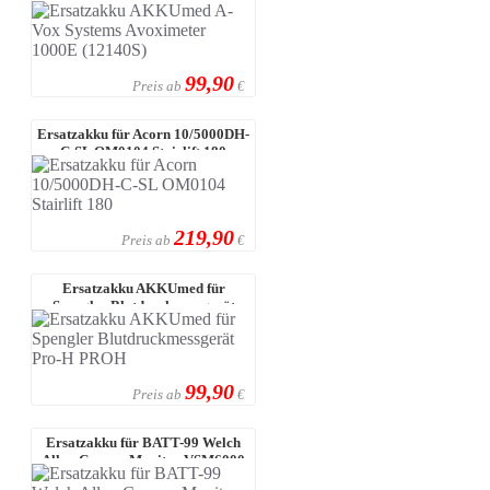
(12140S)
99,90
Preis ab
€
Ersatzakku für Acorn 10/5000DH-
C-SL OM0104 Stairlift 180
219,90
Preis ab
€
Ersatzakku AKKUmed für
Spengler Blutdruckmessgerät
Pro-H PROH
99,90
Preis ab
€
Ersatzakku für BATT-99 Welch
Allyn Connex Monitor VSM6000
CVSM C ...