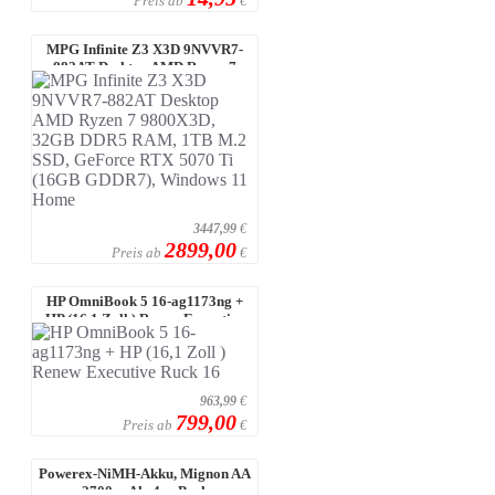
Preis ab
€
MPG Infinite Z3 X3D 9NVVR7-
882AT Desktop AMD Ryzen 7
9800X3D, 32 ...
3447,99
€
2899,00
Preis ab
€
HP OmniBook 5 16-ag1173ng +
HP (16,1 Zoll ) Renew Executive
Ruck ...
963,99
€
799,00
Preis ab
€
Powerex-NiMH-Akku, Mignon AA
2700 mAh, 4er-Pack