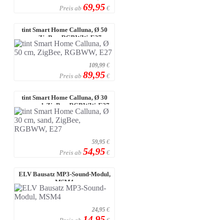
69,95
Preis ab
€
tint Smart Home Calluna, Ø 50
cm, ZigBee, RGBWW, E27
109,99
€
89,95
Preis ab
€
tint Smart Home Calluna, Ø 30
cm, sand, ZigBee, RGBWW, E27
59,95
€
54,95
Preis ab
€
ELV Bausatz MP3-Sound-Modul,
MSM4
24,95
€
14,95