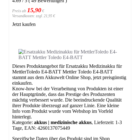
4.69
/
5
(
49
Bewertungen
)
15,90
Preis ab
€
Versandkosten: zzgl. 21,95 €
Jetzt kaufen
Dieses Produktangebot für Ersatzakku Medizinakku für
MettlerToledo E4-BATT Mettler Toledo E4-BATT
stammt aus dem Akkuwelt Online Shop, jetzt preisgünstig
einkaufen.
Know-how bei der Verarbeitung von Produkten ist einer
der Hauptgründe, dass das Prestige des Produzenten
mächtig verbessert wurde. Die beeindruckende Qualität
ihrer Produkte überzeugt auf ganzer Linie. Eine kleine
Info vom Produkt wurde vom Webshop im Vorfeld
hinterlegt.
Kategorie:
akkus | medizinische akkus
, Lieferzeit: 1-3
Tage, EAN: 4260137075449
Spezifische Daten über das Produkt sind im Shop