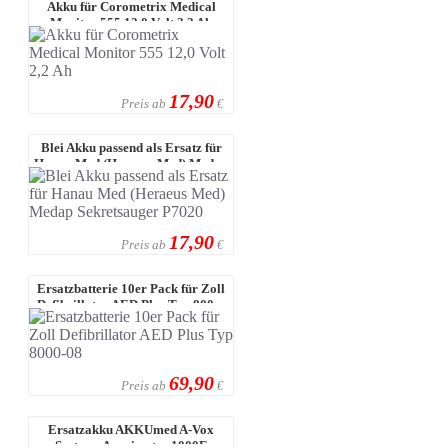
Akku für Corometrix Medical
Monitor 555 12,0 Volt 2,2 Ah
17,90
Preis ab
€
Blei Akku passend als Ersatz für
Hanau Med (Heraeus Med) Medap
S ...
17,90
Preis ab
€
Ersatzbatterie 10er Pack für Zoll
Defibrillator AED Plus Typ 800 ...
69,90
Preis ab
€
Ersatzakku AKKUmed A-Vox
Systems Avoximeter 1000E