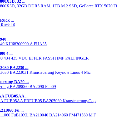
00X3D, 32 ...
Ruck ...
40 ...
0 4 ...
030 BA2230 ...
erung BA20 ...
AA FUB05AA ...
11060 Fu ...