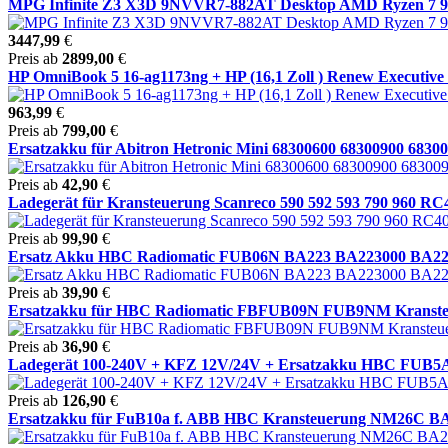
MPG Infinite Z3 X3D 9NVVR7-882AT Desktop AMD Ryzen 7 98
3447,99
€
Preis ab
2899,00
€
HP OmniBook 5 16-ag1173ng + HP (16,1 Zoll ) Renew Executive 
963,99
€
Preis ab
799,00
€
Ersatzakku für Abitron Hetronic Mini 68300600 68300900 683009
Preis ab
42,90
€
Ladegerät für Kransteuerung Scanreco 590 592 593 790 960 RC40
Preis ab
99,90
€
Ersatz Akku HBC Radiomatic FUB06N BA223 BA223000 BA223
Preis ab
39,90
€
Ersatzakku für HBC Radiomatic FBFUB09N FUB9NM Kransteu
Preis ab
36,90
€
Ladegerät 100-240V + KFZ 12V/24V + Ersatzakku HBC FUB5
Preis ab
126,90
€
Ersatzakku für FuB10a f. ABB HBC Kransteuerung NM26C BA2