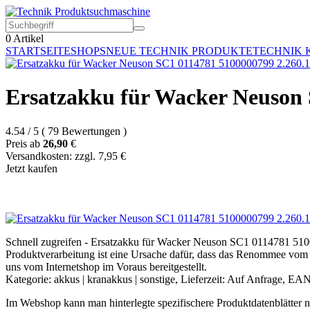
0
Artikel
STARTSEITE
SHOPS
NEUE TECHNIK PRODUKTE
TECHNIK 
Ersatzakku für Wacker Neuson 
4.54
/
5
(
79
Bewertungen
)
Preis ab
26,90
€
Versandkosten: zzgl. 7,95 €
Jetzt kaufen
Schnell zugreifen - Ersatzakku für Wacker Neuson SC1 0114781 5
Produktverarbeitung ist eine Ursache dafür, dass das Renommee vom H
uns vom Internetshop im Voraus bereitgestellt.
Kategorie: akkus | kranakkus | sonstige, Lieferzeit: Auf Anfrage, E
Im Webshop kann man hinterlegte spezifischere Produktdatenblätter noc