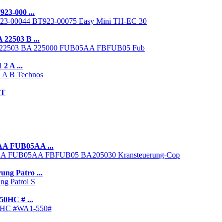
23-000 ...
22503 B ...
2 A ...
RT
AA FUB05AA ...
ng Patro ...
0HC # ...