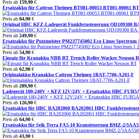
Preis ab
159,90
€
Ersatzakku für Cattron Theimeg BT081-00053 BT081-00061 BT9
Preis ab
84,90
€
Original HBC KFZ-Ladegerät Funkfernsteuerung QD109300 BA 
Preis ab
249,90
€
Ersatzakku für Putzmeister PM237745002 Eco Linus Spectrum 1 
Preis ab
54,90
€
Einsatz für Kranakku NBB RT Trench Roller Wacker Neuson 
Preis ab
62,90
€
Originalakku Kranakku Cattron Theimeg 1BAT-7706-A201-F
Preis ab
289,90
€
Ladegerät 100-240V + KFZ 12V/24V + Ersatzakku HBC FUB5
Preis ab
126,90
€
Ersatzakku für HBC BA202060 BA202061 HBC Funkfernsteueru
Preis ab
64,90
€
Ersatzakku für Seik Terra FA5-10 Kransteuerung BMZ-2/3AA55
Preis ab
43,90
€