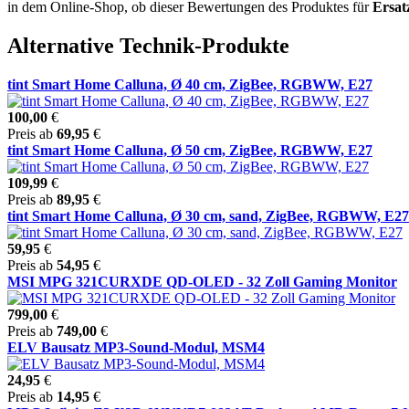
in dem Online-Shop, ob dieser Bewertungen des Produktes für
Ersat
Alternative Technik-Produkte
tint Smart Home Calluna, Ø 40 cm, ZigBee, RGBWW, E27
100,00
€
Preis ab
69,95
€
tint Smart Home Calluna, Ø 50 cm, ZigBee, RGBWW, E27
109,99
€
Preis ab
89,95
€
tint Smart Home Calluna, Ø 30 cm, sand, ZigBee, RGBWW, E27
59,95
€
Preis ab
54,95
€
MSI MPG 321CURXDE QD-OLED - 32 Zoll Gaming Monitor
799,00
€
Preis ab
749,00
€
ELV Bausatz MP3-Sound-Modul, MSM4
24,95
€
Preis ab
14,95
€