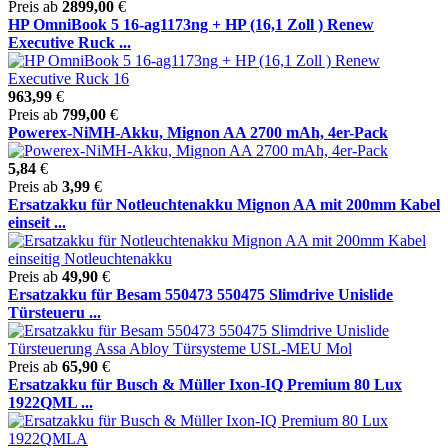
Preis ab
2899,00
€
HP OmniBook 5 16-ag1173ng + HP (16,1 Zoll ) Renew
Executive Ruck ...
963,99
€
Preis ab
799,00
€
Powerex-NiMH-Akku, Mignon AA 2700 mAh, 4er-Pack
5,84
€
Preis ab
3,99
€
Ersatzakku für Notleuchtenakku Mignon AA mit 200mm Kabel
einseit ...
Preis ab
49,90
€
Ersatzakku für Besam 550473 550475 Slimdrive Unislide
Türsteueru ...
Preis ab
65,90
€
Ersatzakku für Busch & Müller Ixon-IQ Premium 80 Lux
1922QML ...