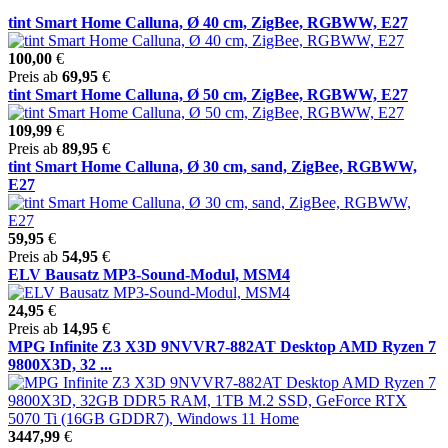
tint Smart Home Calluna, Ø 40 cm, ZigBee, RGBWW, E27
100,00
€
Preis ab
69,95
€
tint Smart Home Calluna, Ø 50 cm, ZigBee, RGBWW, E27
109,99
€
Preis ab
89,95
€
tint Smart Home Calluna, Ø 30 cm, sand, ZigBee, RGBWW,
E27
59,95
€
Preis ab
54,95
€
ELV Bausatz MP3-Sound-Modul, MSM4
24,95
€
Preis ab
14,95
€
MPG Infinite Z3 X3D 9NVVR7-882AT Desktop AMD Ryzen 7
9800X3D, 32 ...
3447,99
€