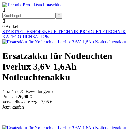
0
Artikel
STARTSEITE
SHOPS
NEUE TECHNIK PRODUKTE
TECHNIK
KATEGORIEN
SALE %
Ersatzakku für Notleuchten
Iverlux 3,6V 1,6Ah
Notleuchtenakku
4.52
/
5
(
75
Bewertungen
)
Preis ab
26,90
€
Versandkosten: zzgl. 7,95 €
Jetzt kaufen