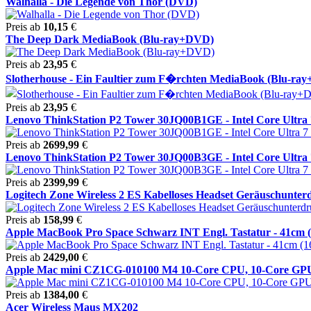
Walhalla - Die Legende von Thor (DVD)
Preis ab
10,15
€
The Deep Dark MediaBook (Blu-ray+DVD)
Preis ab
23,95
€
Slotherhouse - Ein Faultier zum F�rchten MediaBook (Blu-ray+ 
Preis ab
23,95
€
Lenovo ThinkStation P2 Tower 30JQ00B1GE - Intel Core Ultra 7
Preis ab
2699,99
€
Lenovo ThinkStation P2 Tower 30JQ00B3GE - Intel Core Ultra 7
Preis ab
2399,99
€
Logitech Zone Wireless 2 ES Kabelloses Headset Geräuschunterdr
Preis ab
158,99
€
Apple MacBook Pro Space Schwarz INT Engl. Tastatur - 41cm (16
Preis ab
2429,00
€
Apple Mac mini CZ1CG-010100 M4 10-Core CPU, 10-Core GPU,
Preis ab
1384,00
€
Acer Wireless Maus MX202