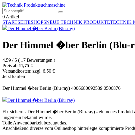
0
Artikel
STARTSEITE
SHOPS
NEUE TECHNIK PRODUKTE
TECHNIK 
Der Himmel �ber Berlin (Blu-r
4.59
/
5
(
17
Bewertungen
)
Preis ab
11,75
€
Versandkosten: zzgl. 6,50 €
Jetzt kaufen
Der Himmel �ber Berlin (Blu-ray) 4006680092539 0506876
Fix sichern - Der Himmel �ber Berlin (Blu-ray) - ein neues Produk
ungemein bekannt wurde.
Tolle Anwendbarkeit bezeugt das.
Anschließend diverse vom Onlineshop hinterlegte komprimierte Prod