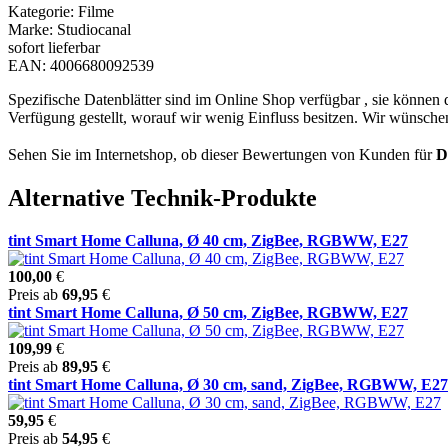
Kategorie: Filme
Marke: Studiocanal
sofort lieferbar
EAN: 4006680092539
Spezifische Datenblätter sind im Online Shop verfügbar , sie können
Verfügung gestellt, worauf wir wenig Einfluss besitzen. Wir wünschen
Sehen Sie im Internetshop, ob dieser Bewertungen von Kunden für
D
Alternative Technik-Produkte
tint Smart Home Calluna, Ø 40 cm, ZigBee, RGBWW, E27
100,00
€
Preis ab
69,95
€
tint Smart Home Calluna, Ø 50 cm, ZigBee, RGBWW, E27
109,99
€
Preis ab
89,95
€
tint Smart Home Calluna, Ø 30 cm, sand, ZigBee, RGBWW, E27
59,95
€
Preis ab
54,95
€