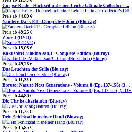
Preis ab
11,75
€
Corpse Bride - Hochzeit mit einer Leiche Ultimate Collector's ...
Preis ab
44,80
€
Yandere Dark Elf - Complete Edition (Blu-ray)
Preis ab
49,25
€
Zone 3 (DVD)
Preis ab
15,05
€
Kakushite! Makina-san!! - Complete Edition (Bluray)
Preis ab
49,25
€
Das Leuchten der Stille (Blu-ray)
Preis ab
11,75
€
Boruto: Naruto Next Generations - Volume 8 (Ep. 137-156) (3 ...
Preis ab
44,80
€
Die Uhr ist abgelaufen (Blu-ray)
Preis ab
11,75
€
Dein Schicksal in meiner Hand (Blu-ray)
Preis ab
15,85
€