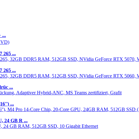
...
 265 ...
 265 ...
üc ...
'') ...
 24 GB R ...