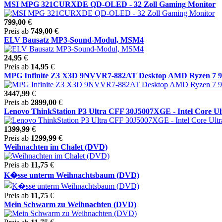
MSI MPG 321CURXDE QD-OLED - 32 Zoll Gaming Monitor
799,00
€
Preis ab
749,00
€
ELV Bausatz MP3-Sound-Modul, MSM4
24,95
€
Preis ab
14,95
€
MPG Infinite Z3 X3D 9NVVR7-882AT Desktop AMD Ryzen 7 98
3447,99
€
Preis ab
2899,00
€
Lenovo ThinkStation P3 Ultra CFF 30J5007XGE - Intel Core Ultr
1399,99
€
Preis ab
1299,99
€
Weihnachten im Chalet (DVD)
Preis ab
11,75
€
K�sse unterm Weihnachtsbaum (DVD)
Preis ab
11,75
€
Mein Schwarm zu Weihnachten (DVD)