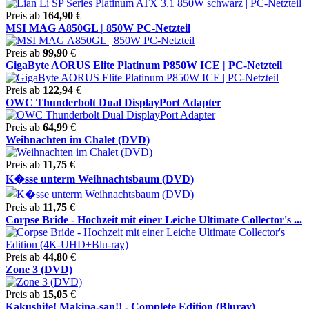
Preis ab
164,90
€
MSI MAG A850GL | 850W PC-Netzteil
Preis ab
99,90
€
GigaByte AORUS Elite Platinum P850W ICE | PC-Netzteil
Preis ab
122,94
€
OWC Thunderbolt Dual DisplayPort Adapter
Preis ab
64,99
€
Weihnachten im Chalet (DVD)
Preis ab
11,75
€
K�sse unterm Weihnachtsbaum (DVD)
Preis ab
11,75
€
Corpse Bride - Hochzeit mit einer Leiche Ultimate Collector's ...
Preis ab
44,80
€
Zone 3 (DVD)
Preis ab
15,05
€
Kakushite! Makina-san!! - Complete Edition (Bluray)