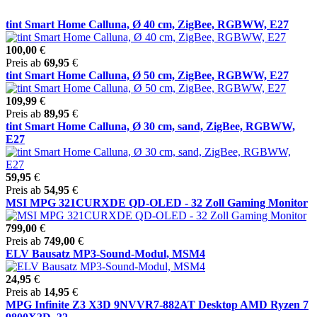
tint Smart Home Calluna, Ø 40 cm, ZigBee, RGBWW, E27
100,00
€
Preis ab
69,95
€
tint Smart Home Calluna, Ø 50 cm, ZigBee, RGBWW, E27
109,99
€
Preis ab
89,95
€
tint Smart Home Calluna, Ø 30 cm, sand, ZigBee, RGBWW,
E27
59,95
€
Preis ab
54,95
€
MSI MPG 321CURXDE QD-OLED - 32 Zoll Gaming Monitor
799,00
€
Preis ab
749,00
€
ELV Bausatz MP3-Sound-Modul, MSM4
24,95
€
Preis ab
14,95
€
MPG Infinite Z3 X3D 9NVVR7-882AT Desktop AMD Ryzen 7