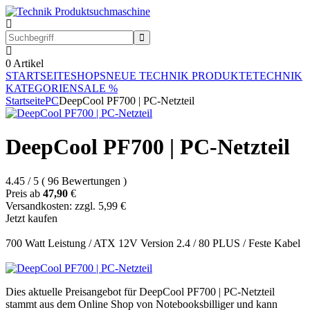
0
Artikel
STARTSEITE
SHOPS
NEUE TECHNIK PRODUKTE
TECHNIK
KATEGORIEN
SALE %
Startseite
PC
DeepCool PF700 | PC-Netzteil
DeepCool PF700 | PC-Netzteil
4.45
/
5
(
96
Bewertungen
)
Preis ab
47,90
€
Versandkosten: zzgl. 5,99 €
Jetzt kaufen
700 Watt Leistung / ATX 12V Version 2.4 / 80 PLUS / Feste Kabel
Dies aktuelle Preisangebot für DeepCool PF700 | PC-Netzteil
stammt aus dem Online Shop von Notebooksbilliger und kann