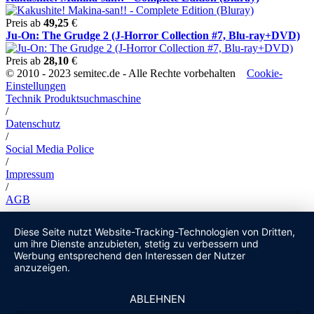
Preis ab
49,25
€
Ju-On: The Grudge 2 (J-Horror Collection #7, Blu-ray+DVD)
Preis ab
28,10
€
© 2010 - 2023 semitec.de - Alle Rechte vorbehalten
Cookie-
Einstellungen
Technik Produktsuchmaschine
/
Datenschutz
/
Social Media Police
/
Impressum
/
AGB
Diese Seite nutzt Website-Tracking-Technologien von Dritten,
um ihre Dienste anzubieten, stetig zu verbessern und
Werbung entsprechend den Interessen der Nutzer
anzuzeigen.
ABLEHNEN