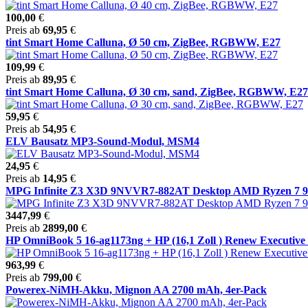
100,00
€
Preis ab
69,95
€
tint Smart Home Calluna, Ø 50 cm, ZigBee, RGBWW, E27
109,99
€
Preis ab
89,95
€
tint Smart Home Calluna, Ø 30 cm, sand, ZigBee, RGBWW, E27
59,95
€
Preis ab
54,95
€
ELV Bausatz MP3-Sound-Modul, MSM4
24,95
€
Preis ab
14,95
€
MPG Infinite Z3 X3D 9NVVR7-882AT Desktop AMD Ryzen 7 98
3447,99
€
Preis ab
2899,00
€
HP OmniBook 5 16-ag1173ng + HP (16,1 Zoll ) Renew Executive 
963,99
€
Preis ab
799,00
€
Powerex-NiMH-Akku, Mignon AA 2700 mAh, 4er-Pack