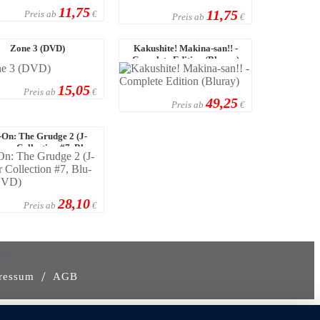
11,75
11,75
Preis ab
€
Preis ab
€
Zone 3 (DVD)
Kakushite! Makina-san!! -
Complete Edition (Bluray)
15,05
Preis ab
€
49,25
Preis ab
€
-On: The Grudge 2 (J-
ror Collection #7, Blu-
ray+DVD)
28,10
Preis ab
€
gen
/
ressum
AGB