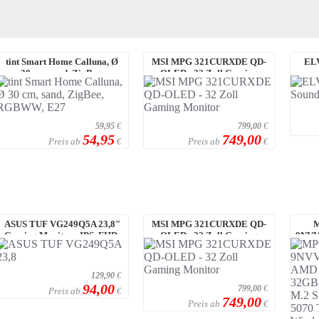
tint Smart Home Calluna, Ø
MSI MPG 321CURXDE QD-
ELV
30 cm, sand, ZigBee,
OLED - 32 Zoll Gaming
RGBWW, E27
Monitor
59,95
€
799,00
€
54,95
749,00
Preis ab
Preis ab
€
€
ASUS TUF VG249Q5A 23,8"
MSI MPG 321CURXDE QD-
M
Gaming Monitor - IPS, FHD,
OLED - 32 Zoll Gaming
9NVV
200Hz 200Hz
Monitor
Ry
129,90
€
94,00
799,00
€
Preis ab
€
749,00
Preis ab
€