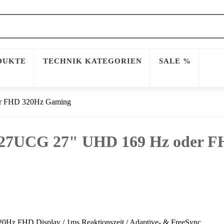
DUKTE
TECHNIK KATEGORIEN
SALE %
r FHD 320Hz Gaming
27UCG 27" UHD 169 Hz oder F
Hz FHD Display / 1ms Reaktionszeit / Adaptive- & FreeSync