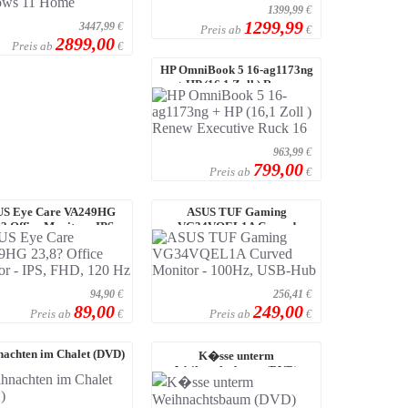
1399,99
€
1299,99
3447,99
€
Preis ab
€
2899,00
Preis ab
€
HP OmniBook 5 16-ag1173ng
+ HP (16,1 Zoll ) Renew
Executive Ruck ...
963,99
€
799,00
Preis ab
€
S Eye Care VA249HG
ASUS TUF Gaming
? Office Monitor - IPS,
VG34VQEL1A Curved
FHD, 120 Hz
Monitor - 100Hz, USB-Hub
94,90
€
256,41
€
89,00
249,00
Preis ab
Preis ab
€
€
achten im Chalet (DVD)
K�sse unterm
Weihnachtsbaum (DVD)