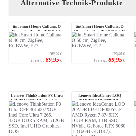
Alternative Technik-Produkte
tint Smart Home Calluna, Ø
tint Smart Home Calluna, Ø
40 cm, ZigBee, RGBWW, E27
50 cm, ZigBee, RGBWW, E27
100,00
€
109,99
€
69,95
89,95
Preis ab
Preis ab
€
€
Lenovo ThinkStation P3 Ultra
Lenovo IdeaCentre LOQ
CFF 30J5007XGE - Intel Core
26ADR10 91DF000YGF -
Ultra 7 ...
AMD Ryzen 7 8745HX, 1 ...