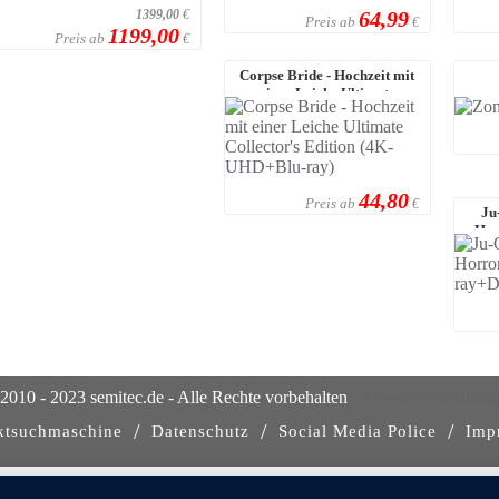
1399,00
€
64,99
Preis ab
€
1199,00
Preis ab
€
Corpse Bride - Hochzeit mit
einer Leiche Ultimate
Collector's ...
44,80
Preis ab
€
Ju
Hor
2010 - 2023 semitec.de - Alle Rechte vorbehalten
Cookie-Einstellun
/
/
/
ktsuchmaschine
Datenschutz
Social Media Police
Imp