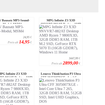
 Bausatz MP3-Sound-
MPG Infinite Z3 X3D
Modul, MSM4
9NVVR7-882AT Desktop AMD
Ryzen 7 9800X3D, 32 ...
24,95
€
14,95
Preis ab
€
3447,99
€
2899,00
Preis ab
€
PG Infinite Z3 X3D
Lenovo ThinkStation P3 Ultra
R7-882AT Desktop AMD
CFF 30J5007XGE - Intel Core
zen 7 9800X3D, 32 ...
Ultra 7 ...