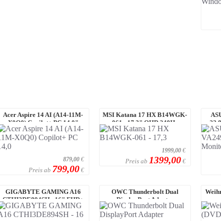
Acer Aspire 14 AI (A14-11M-
MSI Katana 17 HX B14WGK-
ASU
X0Q0) Copilot+ PC 14,0"
061 - 17,3" QHD 240Hz
23,8
WUXGA, IPS, 1 ...
Display, Intel Cor ...
1999,00
€
1399,00
879,00
€
Preis ab
€
799,00
Preis ab
€
GIGABYTE GAMING A16
OWC Thunderbolt Dual
Weihn
CTHI3DE894SH - 16" FHD+
DisplayPort Adapter
165 Hz Display, Inte ...