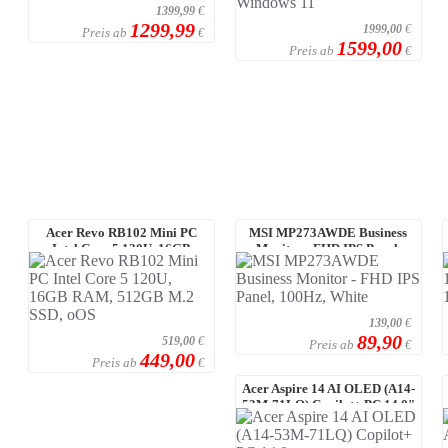
1399,99
€
1299,99
1999,00
€
Preis ab
€
1599,00
Preis ab
€
Acer Revo RB102 Mini PC
MSI MP273AWDE Business
Intel Core 5 120U, 16GB
Monitor - FHD IPS Panel,
RAM, 512GB M.2 S ...
100Hz, White
139,00
€
89,90
519,00
€
Preis ab
€
449,00
Preis ab
€
Acer Aspire 14 AI OLED (A14-
53M-71LQ) Copilot+ PC 14,0"
WUXGA, O ...