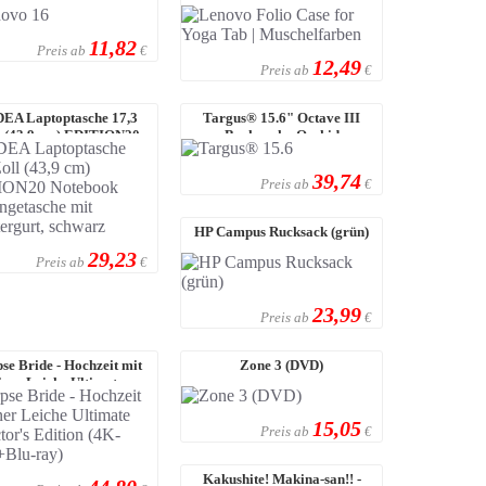
otebooktasche T210,
Tab | Muschelfarben
Schwarz (ECO)
11,82
Preis ab
€
12,49
Preis ab
€
EA Laptoptasche 17,3
Targus® 15.6" Octave III
l (43,9 cm) EDITION20
Backpack - Orchid
Notebook Umhäng ...
39,74
Preis ab
€
HP Campus Rucksack (grün)
29,23
Preis ab
€
23,99
Preis ab
€
se Bride - Hochzeit mit
Zone 3 (DVD)
iner Leiche Ultimate
Collector's ...
15,05
Preis ab
€
Kakushite! Makina-san!! -