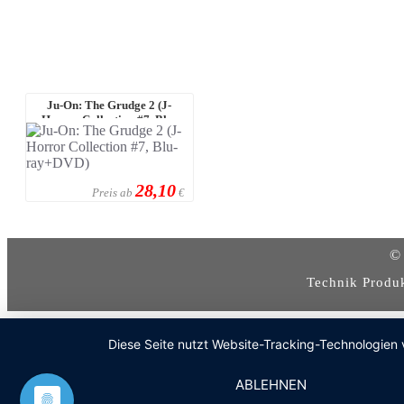
Ju-On: The Grudge 2 (J-
Horror Collection #7, Blu-
ray+DVD)
28,10
Preis ab
€
© 
Technik Produ
Diese Seite nutzt Website-Tracking-Technologien 
ABLEHNEN