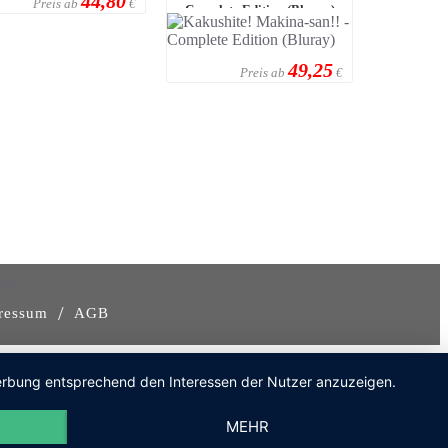
44,80
Preis ab
€
Complete Edition (Bluray)
49,25
Preis ab
€
gen
/
ressum
AGB
 Werbung entsprechend den Interessen der Nutzer anzuzeigen.
MEHR