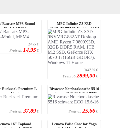
 Bausatz MP3-Sound-
MPG Infinite Z3 X3D
Modul, MSM4
9NVVR7-882AT Desktop AMD
Ryzen 7 9800X3D, 32 ...
24,95
€
14,95
Preis ab
€
3447,99
€
2899,00
Preis ab
€
r Rucksack Premium L
Rivacase Notebooktasche 5516
15,6"
schwarz ECO 15.6-16" 8231
Schwarz
37,89
25,66
Preis ab
Preis ab
€
€
enovo 16" Topload-
Lenovo Folio Case for Yoga