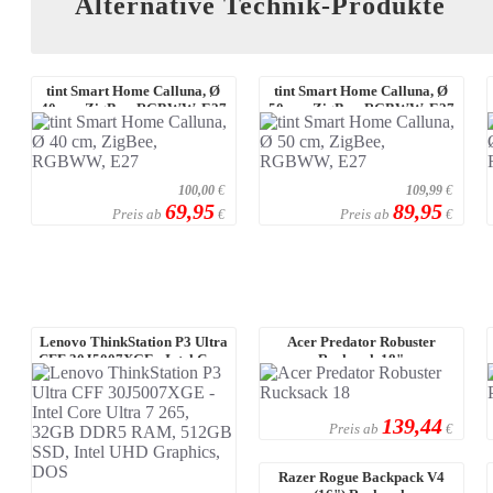
Alternative Technik-Produkte
tint Smart Home Calluna, Ø
tint Smart Home Calluna, Ø
40 cm, ZigBee, RGBWW, E27
50 cm, ZigBee, RGBWW, E27
100,00
€
109,99
€
69,95
89,95
Preis ab
Preis ab
€
€
Lenovo ThinkStation P3 Ultra
Acer Predator Robuster
CFF 30J5007XGE - Intel Core
Rucksack 18"
Ultra 7 ...
139,44
Preis ab
€
Razer Rogue Backpack V4