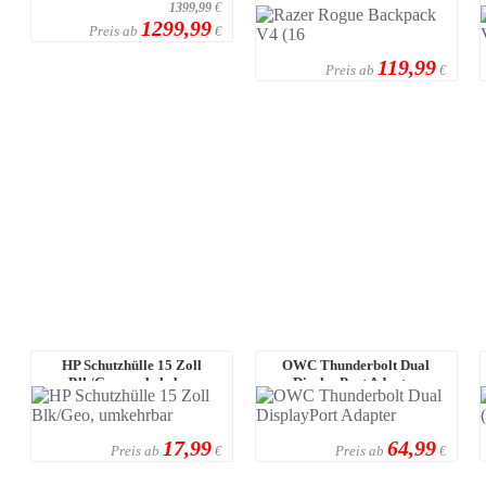
(16") Rucksack
1399,99
€
1299,99
Preis ab
€
119,99
Preis ab
€
HP Schutzhülle 15 Zoll
OWC Thunderbolt Dual
Blk/Geo, umkehrbar
DisplayPort Adapter
17,99
64,99
Preis ab
Preis ab
€
€