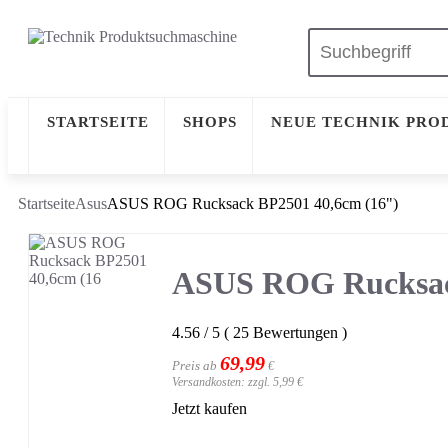
STARTSEITE
SHOPS
NEUE TECHNIK PRO
Startseite
Asus
ASUS ROG Rucksack BP2501 40,6cm (16")
ASUS ROG Rucksac
4.56
/
5
(
25
Bewertungen
)
69,99
Preis ab
€
Versandkosten: zzgl. 5,99 €
Jetzt kaufen