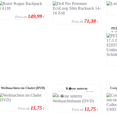
(18") Rucksack
Slim Rucksack 14-16 Zoll
N
149,99
Preis ab
€
71,38
Preis ab
€
PED
Zol
Weihnachten im Chalet (DVD)
Corp
K�sse unterm
e
Weihnachtsbaum (DVD)
11,75
11,75
Preis ab
€
Preis ab
€