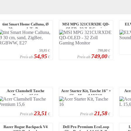
tint Smart Home Calluna, Ø
MSI MPG 321CURXDE QD-
ELV
30 cm, sand, ZigBee,
OLED - 32 Zoll Gaming
RGBWW, E27
Monitor
59,95
€
799,00
€
54,95
749,00
Preis ab
Preis ab
€
€
Acer Clamshell Tasche
Acer Starter Kit, Tasche 16" +
Ace
Premium 15,6"
Slim Maus AAK510
23,51
21,58
Preis ab
Preis ab
€
€
Razer Rogue Backpack V4
Dell Pro Premium EcoLoop
L