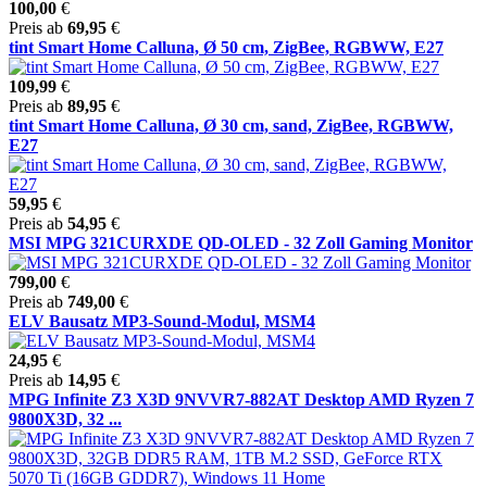
100,00
€
Preis ab
69,95
€
tint Smart Home Calluna, Ø 50 cm, ZigBee, RGBWW, E27
109,99
€
Preis ab
89,95
€
tint Smart Home Calluna, Ø 30 cm, sand, ZigBee, RGBWW,
E27
59,95
€
Preis ab
54,95
€
MSI MPG 321CURXDE QD-OLED - 32 Zoll Gaming Monitor
799,00
€
Preis ab
749,00
€
ELV Bausatz MP3-Sound-Modul, MSM4
24,95
€
Preis ab
14,95
€
MPG Infinite Z3 X3D 9NVVR7-882AT Desktop AMD Ryzen 7
9800X3D, 32 ...