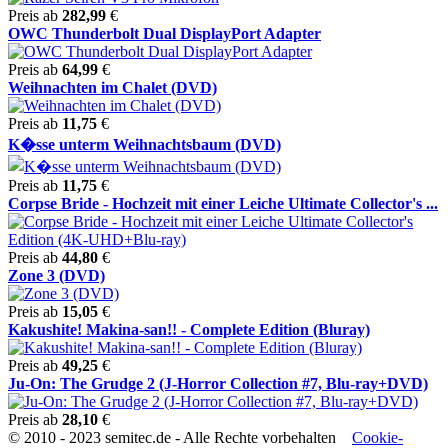
Preis ab
282,99
€
OWC Thunderbolt Dual DisplayPort Adapter
Preis ab
64,99
€
Weihnachten im Chalet (DVD)
Preis ab
11,75
€
K�sse unterm Weihnachtsbaum (DVD)
Preis ab
11,75
€
Corpse Bride - Hochzeit mit einer Leiche Ultimate Collector's ...
Preis ab
44,80
€
Zone 3 (DVD)
Preis ab
15,05
€
Kakushite! Makina-san!! - Complete Edition (Bluray)
Preis ab
49,25
€
Ju-On: The Grudge 2 (J-Horror Collection #7, Blu-ray+DVD)
Preis ab
28,10
€
© 2010 - 2023 semitec.de - Alle Rechte vorbehalten
Cookie-