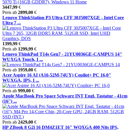
3447,99
€
Preis ab
2899,00
€
Lenovo ThinkStation P3 Ultra CFF 30J5007XGE - Intel Core
Ultra 7 ...
1399,99
€
Preis ab
1299,99
€
Lenovo ThinkPad T14s Gen7 - 21YU0036GE-CAMPUS 14"
WUXGA Touch, I ...
Preis ab
1959,00
€
Acer Aspire 16 AI (A16-52M-74UY) Copilot+ PC 16,0"
WUXGA, IPS, I ...
Preis ab
999,00
€
Apple MacBook Pro Space Schwarz INT Engl. Tastatur - 41cm
(16'') ...
Preis ab
2429,00
€
HP ZBook 8 G2i 16 DM4Z1ET 16" WQXGA 400 Nits IPS,