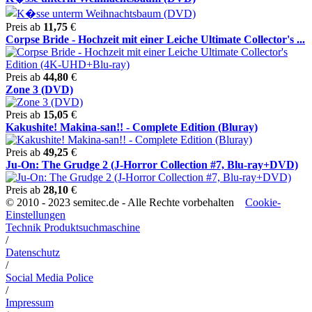
Preis ab
11,75
€
Corpse Bride - Hochzeit mit einer Leiche Ultimate Collector's ...
Preis ab
44,80
€
Zone 3 (DVD)
Preis ab
15,05
€
Kakushite! Makina-san!! - Complete Edition (Bluray)
Preis ab
49,25
€
Ju-On: The Grudge 2 (J-Horror Collection #7, Blu-ray+DVD)
Preis ab
28,10
€
© 2010 - 2023 semitec.de - Alle Rechte vorbehalten
Cookie-
Einstellungen
Technik Produktsuchmaschine
/
Datenschutz
/
Social Media Police
/
Impressum