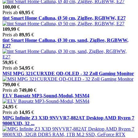
100,00
€
Preis ab
69,95
€
tint Smart Home Calluna, Ø 50 cm, ZigBee, RGBWW, E27
109,99
€
Preis ab
89,95
€
tint Smart Home Calluna, Ø 30 cm, sand, ZigBee, RGBWW,
E27
59,95
€
Preis ab
54,95
€
MSI MPG 321CURXDE QD-OLED - 32 Zoll Gaming Monitor
799,00
€
Preis ab
749,00
€
ELV Bausatz MP3-Sound-Modul, MSM4
24,95
€
Preis ab
14,95
€
MPG Infinite Z3 X3D 9NVVR7-882AT Desktop AMD Ryzen 7
9800X3D, 32 ...