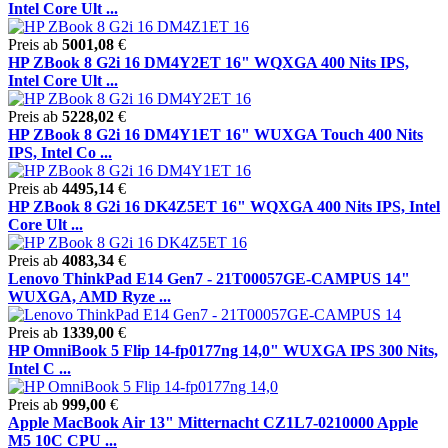
Intel Core Ult ...
Preis ab
5001,08
€
HP ZBook 8 G2i 16 DM4Y2ET 16" WQXGA 400 Nits IPS,
Intel Core Ult ...
Preis ab
5228,02
€
HP ZBook 8 G2i 16 DM4Y1ET 16" WUXGA Touch 400 Nits
IPS, Intel Co ...
Preis ab
4495,14
€
HP ZBook 8 G2i 16 DK4Z5ET 16" WQXGA 400 Nits IPS, Intel
Core Ult ...
Preis ab
4083,34
€
Lenovo ThinkPad E14 Gen7 - 21T00057GE-CAMPUS 14"
WUXGA, AMD Ryze ...
Preis ab
1339,00
€
HP OmniBook 5 Flip 14-fp0177ng 14,0" WUXGA IPS 300 Nits,
Intel C ...
Preis ab
999,00
€
Apple MacBook Air 13" Mitternacht CZ1L7-0210000 Apple
M5 10C CPU ...