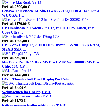
Preis ab
2509,00
€
Lenovo ThinkBook 14 2-in-1 Gen5 - 21SQ0008GE 14" 2-in-1
WUXGA, I ...
Preis ab
1179,00
€
HP OmniBook 7 17-dc0176ng 17,3" FHD IPS Touch, Intel
Core Ultra ...
Preis ab
1399,00
€
HP 17-cp2150ng 17,3" FHD IPS, Ryzen 5 7520U, 8GB RAM,
512GB SSD, ...
Preis ab
569,00
€
MacBook Pro 16" Silber M5 Pro CZ1MV-05000000 M5 Pro
Chip, 18C-CP ...
Preis ab
4148,00
€
OWC Thunderbolt Dual DisplayPort Adapter
Preis ab
64,99
€
Weihnachten im Chalet (DVD)
Preis ab
11,75
€
K�sse unterm Weihnachtsbaum (DVD)