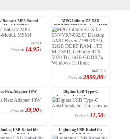
 Bausatz MP3-Sound-
MPG Infinite Z3 X3D
Modul, MSM4
9NVVR7-882AT Desktop AMD
Ryzen 7 9800X3D, 32 ...
24,95
€
14,95
Preis ab
€
3447,99
€
2899,00
Preis ab
€
us Netz Adapter 18W
Digitus USB Type-C
Anschlusskabel 1m, schwarz
39,90
Preis ab
€
11,50
Preis ab
€
ghtning USB Kabel für
Lightning USB Kabel für
iPhone & iPad
iPhone 5, 6 & 7, 1m, weiß