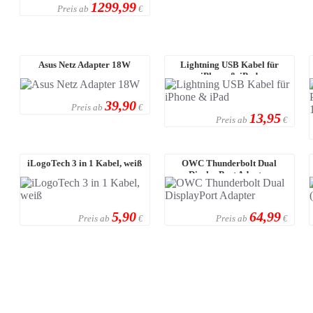
1299,99
Preis ab
€
Asus Netz Adapter 18W
Lightning USB Kabel für
iPhone & iPad
39,90
Preis ab
€
13,95
Preis ab
€
iLogoTech 3 in 1 Kabel, weiß
OWC Thunderbolt Dual
DisplayPort Adapter
5,90
64,99
Preis ab
Preis ab
€
€