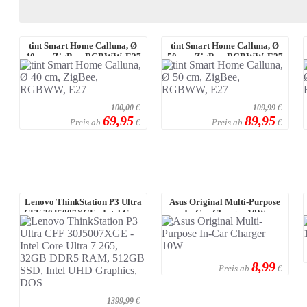
tint Smart Home Calluna, Ø
tint Smart Home Calluna, Ø
40 cm, ZigBee, RGBWW, E27
50 cm, ZigBee, RGBWW, E27
100,00
€
109,99
€
69,95
89,95
Preis ab
Preis ab
€
€
Lenovo ThinkStation P3 Ultra
Asus Original Multi-Purpose
CFF 30J5007XGE - Intel Core
In-Car Charger 10W
Ultra 7 ...
8,99
Preis ab
€
1399,99
€