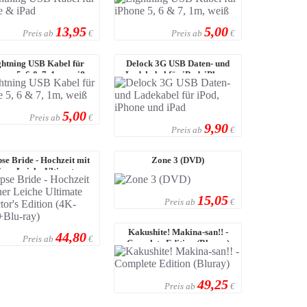
13,95
5,00
Preis ab
Preis ab
€
€
ghtning USB Kabel für
Delock 3G USB Daten- und
one 5, 6 & 7, 1m, weiß
Ladekabel für iPod, iPhone
und iPad
5,00
Preis ab
€
9,90
Preis ab
€
se Bride - Hochzeit mit
Zone 3 (DVD)
iner Leiche Ultimate
Collector's ...
15,05
Preis ab
€
Kakushite! Makina-san!! -
44,80
Preis ab
€
Complete Edition (Bluray)
49,25
Preis ab
€