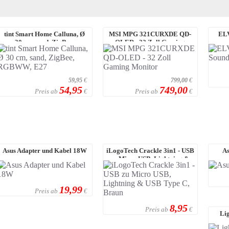
tint Smart Home Calluna, Ø
MSI MPG 321CURXDE QD-
ELV
30 cm, sand, ZigBee,
OLED - 32 Zoll Gaming
RGBWW, E27
Monitor
59,95
€
799,00
€
54,95
749,00
Preis ab
Preis ab
€
€
Asus Adapter und Kabel 18W
iLogoTech Crackle 3in1 - USB
As
zu Micro USB, Lightning &
USB Type ...
19,99
Preis ab
€
8,95
Preis ab
€
Li