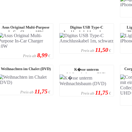
Asus Original Multi-Purpose
Digitus USB Type-C
Li
In-Car Charger 10W
Anschlusskabel 1m, schwarz
iPh
11,50
Preis ab
€
8,99
Preis ab
€
Weihnachten im Chalet (DVD)
Corp
K�sse unterm
e
Weihnachtsbaum (DVD)
11,75
11,75
Preis ab
€
Preis ab
€