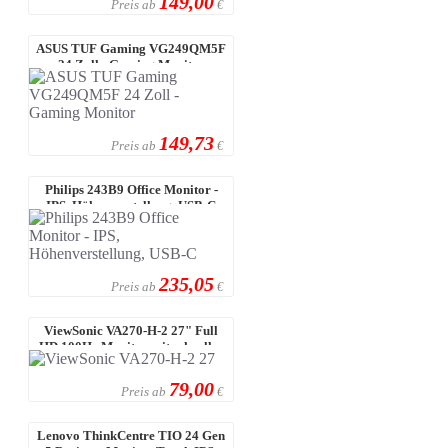
149,00
Preis ab
€
ASUS TUF Gaming VG249QM5F
24 Zoll - Gaming Monitor
149,73
Preis ab
€
Philips 243B9 Office Monitor -
IPS, Höhenverstellung, USB-C
235,05
Preis ab
€
ViewSonic VA270-H-2 27" Full
HD 100Hz Monitor mit schneller
1ms
79,00
Preis ab
€
Lenovo ThinkCentre TIO 24 Gen