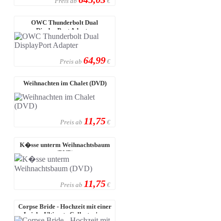
Preis ab
€
OWC Thunderbolt Dual
DisplayPort Adapter
64,99
Preis ab
€
Weihnachten im Chalet (DVD)
11,75
Preis ab
€
K�sse unterm Weihnachtsbaum
(DVD)
11,75
Preis ab
€
Corpse Bride - Hochzeit mit einer
Leiche Ultimate Collector's ...