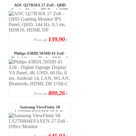
AOC Q27B36X 27 Zoll - QHD
Gaming Monitor IPS Panel, QHD,
144 Hz, ...
139,90
Preis ab
€
Philips 43BDL5050D 43 Zoll -
Digital Signage Display VA Panel,
4 ...
800,26
Preis ab
€
Samsung ViewFinity S8
LS27H804EFAXEN 27 Zoll -
Office Monitor
645,03