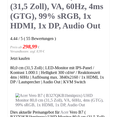
(31,5 Zoll), VA, 60Hz, 4ms
(GTG), 99% sRGB, 1x
HDMI, 1x DP, Audio Out
4.44
/
5
(
55
Bewertungen
)
298,99
Preis ab
€
Versandkosten: zzgl. 8,99 €
Jetzt kaufen
80,0 cm (31,5 Zoll) | LED-Monitor mit IPS-Panel /
Kontrast 1.000:1 | Helligkeit 300 cd/m² / Reaktionszeit
4ms | 60Hz | Auflösung max. 3840x2160 / 1x HDMI, 1x
DP / Lautsprecher | Audio Out | KVM Switch
Dies aktuelle Preisangebot für
Acer
Vero B7 (
B327QKB1bmiiprzx) UHD Monitor 80,0 cm (31,5 Zoll),