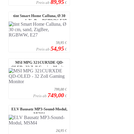
89,95
Preis ab
€
tint Smart Home Calluna, Ø 30
cm, sand, ZigBee, RGBWW, E27
59,95
€
54,95
Preis ab
€
MSI MPG 321CURXDE QD-
OLED - 32 Zoll Gaming Monitor
799,00
€
749,00
Preis ab
€
ELV Bausatz MP3-Sound-Modul,
MSM4
24,95
€