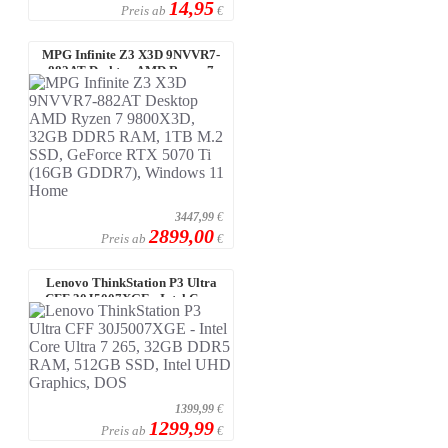
14,95
Preis ab
€
MPG Infinite Z3 X3D 9NVVR7-
882AT Desktop AMD Ryzen 7
9800X3D, 32 ...
3447,99
€
2899,00
Preis ab
€
Lenovo ThinkStation P3 Ultra
CFF 30J5007XGE - Intel Core
Ultra 7 ...
1399,99
€
1299,99
Preis ab
€